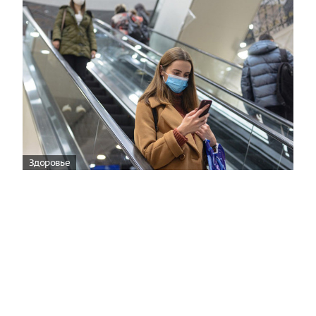
Здоровье
Вирусам вопреки: практическое
руководство по противовирусной
защите
08:00
Поздняя осень — время, когда «мелочи» решают
исход сезона.