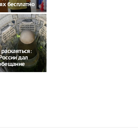
ях бесплатно
 раскаяться:
России дал
 обещание