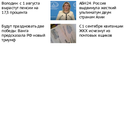
16:21
Володин: с 1 августа
АБН24: Россия
вырастут пенсии на
выдвинула жесткий
 период простуд может
17,3 процента
ультиматум двум
о обязательное
странам Азии
сок
16:18
Будут праздновать две
С 1 сентября квитанции
ити-шоу поужинала с
победы: Ванга
ЖКХ исчезнут из
дной миски, вызвав
предсказала РФ новый
почтовых ящиков
у зрителей
триумф
16:15
объем
анных автомобилей в
з альтернативные
ле увеличился в 1,6
16:13