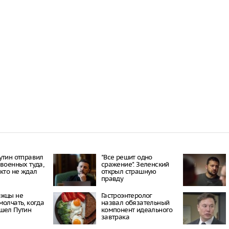
утин отправил
"Все решит одно
 военных туда,
сражение". Зеленский
икто не ждал
открыл страшную
правду
ржцы не
Гастроэнтеролог
молчать, когда
назвал обязательный
шел Путин
компонент идеального
завтрака