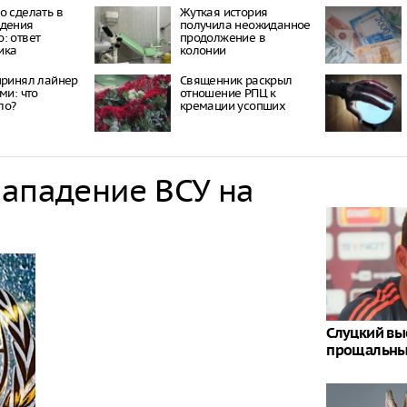
о сделать в
Жуткая история
ждения
получила неожиданное
: ответ
продолжение в
ика
колонии
принял лайнер
Священник раскрыл
ми: что
отношение РПЦ к
ло?
кремации усопших
нападение ВСУ на
Слуцкий вы
прощальны