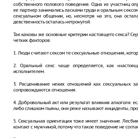
собственного полового поведения. Одна из участниц оп
ее партнер занимались ласками груди и оральным сексом.
сексуальном общении, но, несмотря на это, она остал
девственность осталась нетронутой.
Так каковы же основные критерии настоящего секса? Се
четких факторов:
1. Люди считают сексом те сексуальные отношения, котор
2. Оральный секс чаще определяется, как «настоящ
исполнителем.
3. Расценивание неких отношений как сексуальных за
сопровождаются отношения.
4. Добровольный акт или результат влияния алкоголя: е
либо слишком пьяны, они реже называют инциденты, про
5. Сексуальная ориентация тоже имеет значение. Лесбиян
контакт с мужчиной, потому что такое поведение не согла