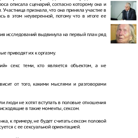
роса описала сценарий, согласно которому она и
 Участница признала, что она приняла участие в
Онищенко: в
быть введен
ась в этом неуверенной, потому что в итоге ее
ношение ма
Звезда реал
рия исследований выдвинула на первый план ряд
кошкой из о
отвращение 
"Автостат": 
ые приводят их к оргазму.
импортиров
Россию чере
ий» секс теми, кто является объектом, а не
каналы в ию
раза
висит от того, какими мыслями и разговорами
сли люди не хотят вступать в половые отношения
исходящие в такие моменты, сексом.
ка, к примеру, не будет считать сексом половой
суется с ее сексуальной ориентацией.