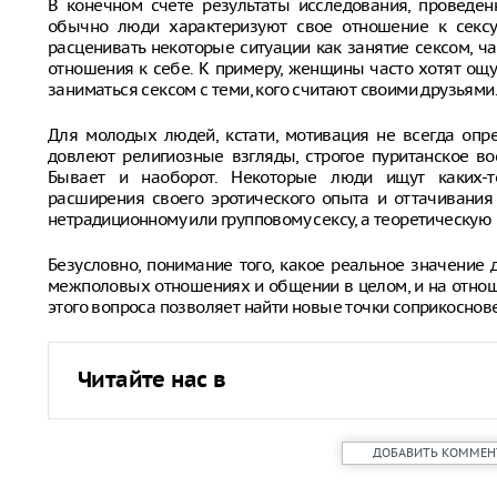
В конечном счете результаты исследования, проведенн
обычно люди характеризуют свое отношение к сексу 
расценивать некоторые ситуации как занятие сексом, ч
отношения к себе. К примеру, женщины часто хотят ощ
заниматься сексом с теми, кого считают своими друзьями
Для молодых людей, кстати, мотивация не всегда опре
довлеют религиозные взгляды, строгое пуританское во
Бывает и наоборот. Некоторые люди ищут каких-т
расширения своего эротического опыта и оттачивания
нетрадиционному или групповому сексу, а теоретическую 
Безусловно, понимание того, какое реальное значение 
межполовых отношениях и общении в целом, и на отно
этого вопроса позволяет найти новые точки соприкоснов
Читайте нас в
ДОБАВИТЬ КОММЕН