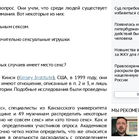
вопрос. Они учли, что среди людей существует
Суд потребо
избавиться 
мания. Вот некоторые из них:
Появилась и
ьным сексом.
петербуржен
действий бы
человека
лючительно сексуальные игрушки.
Новшества в
за ЖКУ для 
ых случаев имеет место секс?
Правоохран
раскрыли фи
нацеленную 
 Кинси (
Kinsey Institute
), США, в 1999 году, они
России
 имеют отношения, описанные в п. 2 и 3, и лишь
атегории. Подобные исследования были проведены
Северные ол
Шпицбергене
причине
с», специалисты из Канзасского университета
МЫ РЕКОМЕ
Тысячи груз
нщине и 49 мужчинам распределить некоторые
границе Укр
но не совсем секс» или «это точно секс». Как и
 определениях участников опроса. Академиков
Младенец ро
точно четко могли определить, что же относится
часа после 
ация в реальности расходилась с определением
матери, упав