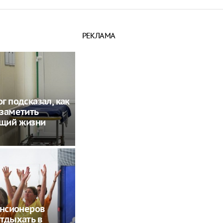
РЕКЛАМА
г подсказал, как
заметить
щий жизни
енсионеров
тдыхать в