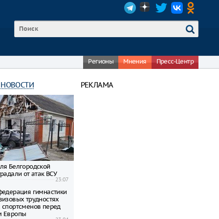
Регионы
Мнения
Пресс-Центр
 НОВОСТИ
РЕКЛАМА
ля Белгородской
радали от атак ВСУ
23:07
федерация гимнастики
визовых трудностях
 спортсменов перед
м Европы