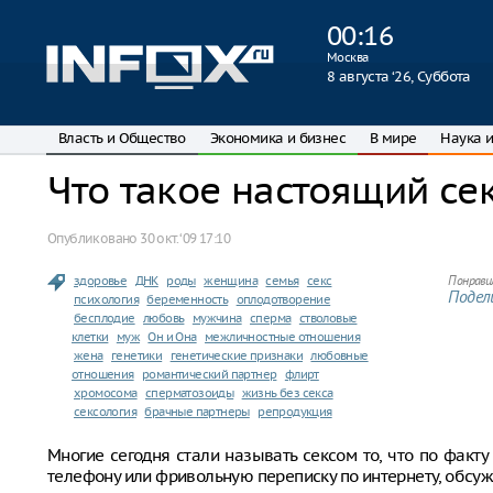
00
:
16
Москва
8 августа ‘26, Суббота
Власть и Общество
Экономика и бизнес
В мире
Наука и
Что такое настоящий се
Опубликовано
30 окт. ‘09 17:10
здоровье
ДНК
роды
женщина
семья
секс
Понрави
Подели
психология
беременность
оплодотворение
бесплодие
любовь
мужчина
сперма
стволовые
клетки
муж
Он и Она
межличностные отношения
жена
генетики
генетические признаки
любовные
отношения
романтический партнер
флирт
хромосома
сперматозоиды
жизнь без секса
сексология
брачные партнеры
репродукция
Многие сегодня стали называть сексом то, что по факту
телефону или фривольную переписку по интернету, обсу