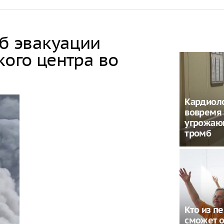
об эвакуации
кого центра во
Кардиоло
вовремя 
угрожаю
тромб
Кто из п
сможет о