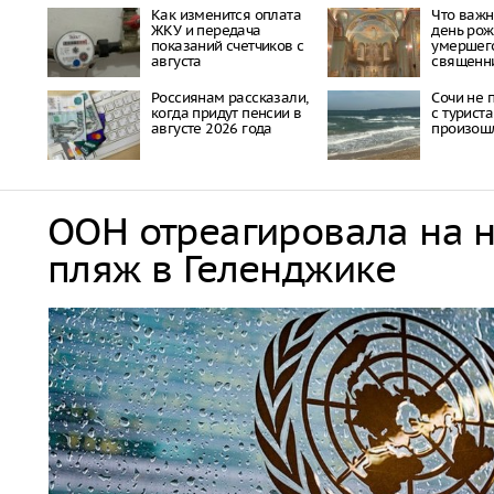
Как изменится оплата
Что важн
ЖКУ и передача
день ро
показаний счетчиков с
умершего
августа
священн
Россиянам рассказали,
Сочи не 
когда придут пенсии в
с туриста
августе 2026 года
произош
ООН отреагировала на 
пляж в Геленджике