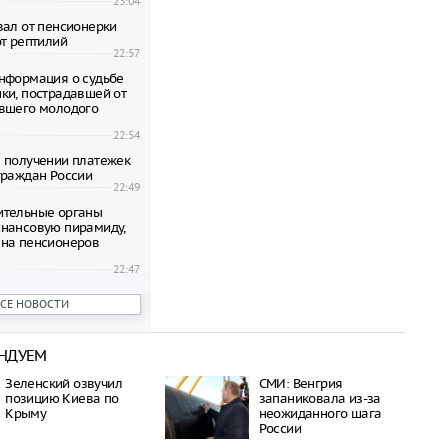
23:04
вал от пенсионерки
от рептилий
22:57
нформация о судьбе
ки, пострадавшей от
вшего молодого
22:54
 получении платежек
граждан России
22:49
ительные органы
нансовую пирамиду,
на пенсионеров
22:47
ени гибнут на
ВСЕ НОВОСТИ
 по неизвестной
22:42
НДУЕМ
овиков застряли на
аины и Польши
Зеленский озвучил
СМИ: Венгрия
22:38
позицию Киева по
запаниковала из-за
дился спустя полтора
Крыму
неожиданного шага
трагической гибели
России
шей с 10-го этажа