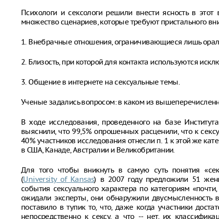
Психологи и сексологи решили внести ясность в этот 
множество сценариев, которые требуют пристального вни
1. Внебрачные отношения, ограничивающиеся лишь орал
2. Близость, при которой для контакта используются иск
3. Общение в интернете на сексуальные темы.
Ученые задались вопросом: в каком из вышеперечисленн
В ходе исследования, проведенного на базе Института
выяснили, что 99,5% опрошенных расценили, что к сексу
40% участников исследования отнесли п. 1 к этой же к
в США, Канаде, Австралии и Великобритании.
Для того чтобы вникнуть в самую суть понятия «сек
(
University of Kansas
) в 2007 году предложили 51 же
события сексуального характера по категориям «почти, 
ожидали эксперты, они обнаружили двусмысленность в
поставило в тупик то, что, даже когда участники доста
непосредственно к сексу, а что -- нет, их классифик