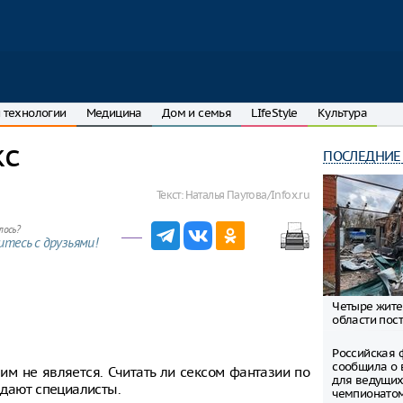
 технологии
Медицина
Дом и семья
LIfeStyle
Культура
кс
ПОСЛЕДНИЕ
Текст:
Наталья Паутова/Infox.ru
лось?
тесь с друзьями!
Четыре жите
области пост
Российская 
сообщила о 
 им не является. Считать ли сексом фантазии по
для ведущих
ждают специалисты.
чемпионато