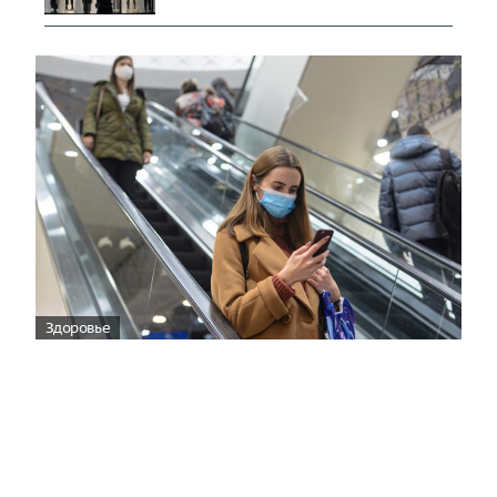
Здоровье
Вирусам вопреки: практическое
руководство по противовирусной
защите
08:00
Поздняя осень — время, когда «мелочи» решают
исход сезона.