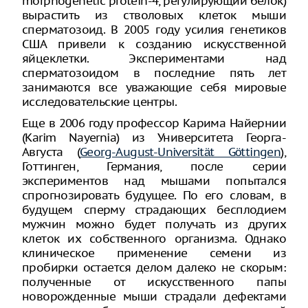
morphogenetic protein-4, регулирующий белок)
вырастить из стволовых клеток мыши
сперматозоид. В 2005 году усилия генетиков
США привели к созданию искусственной
яйцеклетки. Экспериментами над
сперматозоидом в последние пять лет
занимаются все уважающие себя мировые
исследовательские центры.
Еще в 2006 году профессор Карима Найернии
(Karim Nayernia) из Университета Георга-
Августа (
Georg-August-Universität Göttingen
),
Готтинген, Германия, после серии
экспериментов над мышами попытался
спрогнозировать будущее. По его словам, в
будущем сперму страдающих бесплодием
мужчин можно будет получать из других
клеток их собственного организма. Однако
клиническое применение семени из
пробирки остается делом далеко не скорым:
полученные от искусственного папы
новорожденные мыши страдали дефектами