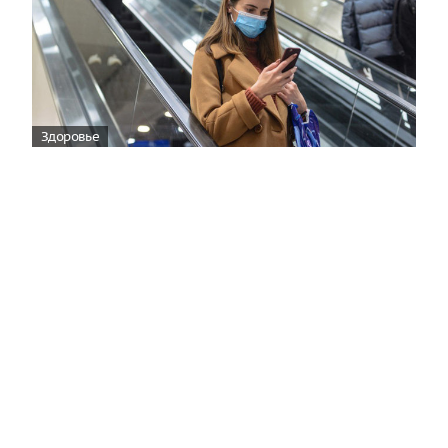
Здоровье
Вирусам вопреки: практическое
руководство по противовирусной
защите
08:00
Поздняя осень — время, когда «мелочи» решают
исход сезона.