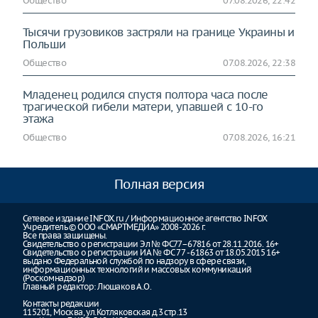
Общество
07.08.2026, 22:42
Тысячи грузовиков застряли на границе Украины и
Польши
Общество
07.08.2026, 22:38
Младенец родился спустя полтора часа после
трагической гибели матери, упавшей с 10-го
этажа
Общество
07.08.2026, 16:21
Полная версия
Сетевое издание INFOX.ru / Информационное агентство INFOX
Учредитель © ООО «СМАРТМЕДИА» 2008-2026 г.
Все права защищены.
Свидетельство о регистрации Эл № ФС77–67816 от 28.11.2016. 16+
Свидетельство о регистрации ИА № ФС 77 - 61863 от 18.05.2015 16+
выдано Федеральной службой по надзору в сфере связи,
информационных технологий и массовых коммуникаций
(Роскомнадзор)
Главный редактор: Люшаков А.О.
Контакты редакции
115201, Москва, ул.Котляковская д.3 стр.13