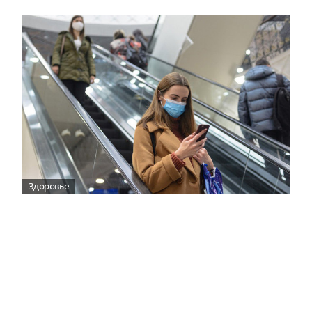
Здоровье
Вирусам вопреки: практическое
руководство по противовирусной
защите
08:00
Поздняя осень — время, когда «мелочи» решают
исход сезона.