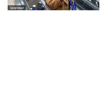
Здоровье
Вирусам вопреки: практическое
руководство по противовирусной
защите
08:00
Поздняя осень — время, когда «мелочи» решают
исход сезона.