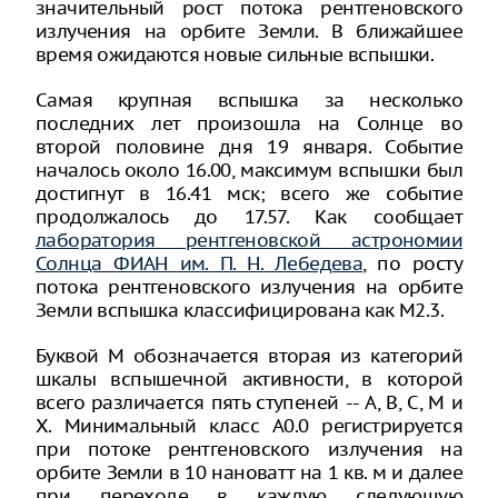
значительный рост потока рентгеновского
излучения на орбите Земли. В ближайшее
время ожидаются новые сильные вспышки.
Самая крупная вспышка за несколько
последних лет произошла на Солнце во
второй половине дня 19 января. Событие
началось около 16.00, максимум вспышки был
достигнут в 16.41 мск; всего же событие
продолжалось до 17.57. Как сообщает
лаборатория рентгеновской астрономии
Солнца ФИАН им. П. Н. Лебедева
, по росту
потока рентгеновского излучения на орбите
Земли вспышка классифицирована как M2.3.
Буквой M обозначается вторая из категорий
шкалы вспышечной активности, в которой
всего различается пять ступеней -- A, B, C, M и
X. Минимальный класс A0.0 регистрируется
при потоке рентгеновского излучения на
орбите Земли в 10 нановатт на 1 кв. м и далее
при переходе в каждую следующую