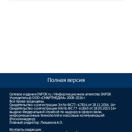
Полная версия
Сетевое издание INFOX.ru / Информационное агентство INFOX
Учредитель © ООО «СМАРТМЕДИА» 2008-2026 г.
Все права защищены.
Свидетельство о регистрации Эл № ФС77–67816 от 28.11.2016. 16+
Свидетельство о регистрации ИА № ФС 77 - 61863 от 18.05.2015 16+
выдано Федеральной службой по надзору в сфере связи,
информационных технологий и массовых коммуникаций
(Роскомнадзор)
Главный редактор: Люшаков А.О.
Контакты редакции