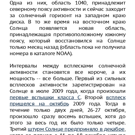
Одна из них, область 1040, принадлежит
северному поясу активности и сейчас заходит
за солнечный горизонт на западном краю
диска. В то же время на восточном краю
Солнца появляется новая область,
принадлежащая противоположному южному
поясу, который восстановился на Солнце
только месяц назад (область пока не получила
номера в каталоге NOAA).
Интервалы между всплесками солнечной
активности становятся все короче, а их
мощность -- все больше. Первый из сильных
всплесков активности зарегистрирован на
Солнце в июле 2009 года, когда произошли
первые вспышки класса С
. Второй
всплеск
пришелся на октябрь
2009 года. Тогда в
течение только двух дней, 26-27 октября,
произошло сразу восемь вспышек, хотя до
этого за весь год их было только четыре.
Третий
штурм Солнце предприняло в декабре
,