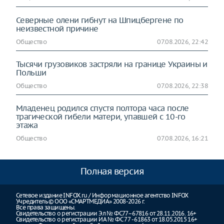
Северные олени гибнут на Шпицбергене по
неизвестной причине
Общество
07.08.2026, 22:42
Тысячи грузовиков застряли на границе Украины и
Польши
Общество
07.08.2026, 22:38
Младенец родился спустя полтора часа после
трагической гибели матери, упавшей с 10-го
этажа
Общество
07.08.2026, 16:21
Полная версия
Сетевое издание INFOX.ru / Информационное агентство INFOX
Учредитель © ООО «СМАРТМЕДИА» 2008-2026 г.
Все права защищены.
Свидетельство о регистрации Эл № ФС77–67816 от 28.11.2016. 16+
Свидетельство о регистрации ИА № ФС 77 - 61863 от 18.05.2015 16+