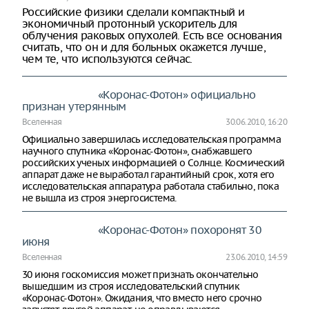
Российские физики сделали компактный и
экономичный протонный ускоритель для
облучения раковых опухолей. Есть все основания
считать, что он и для больных окажется лучше,
чем те, что используются сейчас.
«Коронас-Фотон» официально
признан утерянным
Вселенная
30.06.2010, 16:20
Официально завершилась исследовательская программа
научного спутника «Коронас-Фотон», снабжавшего
российских ученых информацией о Солнце. Космический
аппарат даже не выработал гарантийный срок, хотя его
исследовательская аппаратура работала стабильно, пока
не вышла из строя энергосистема.
«Коронас-Фотон» похоронят 30
июня
Вселенная
23.06.2010, 14:59
30 июня госкомиссия может признать окончательно
вышедшим из строя исследовательский спутник
«Коронас-Фотон». Ожидания, что вместо него срочно