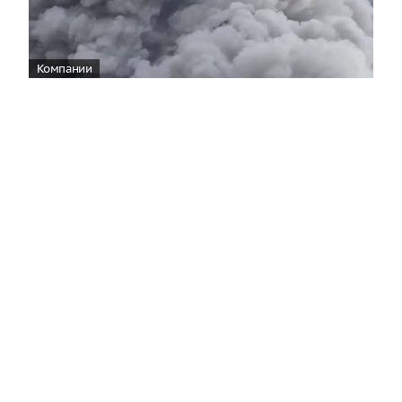
Компании
Wildberries уведомила об эвакуации
сотрудников логистического центра во
Владимирской области
11:28
На складском объекте Wildberries Владимирской
области произошел пожар в результате атаки, все
работники были выведены в безопасное место.