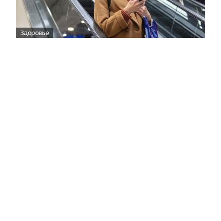
Здоровье
Вирусам вопреки: практическое
руководство по противовирусной
защите
08:00
Поздняя осень — время, когда «мелочи» решают
исход сезона.