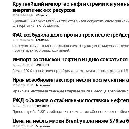
Крупнейший импортер нефти стремится умень
энергетических ресурсов
25.06.2026, 16:34
Общество
Крупнейший покупатель нефти стремится сократить свою зависим
альтернативные решения.
ФАС возбудила дело против трех нефтетрейдер
22.06.2026, 14:36
Компании
Федеральная антимонопольная служба (ФАС) инициировала дело
против трех торговых компаний.
Импорт российской нефти в Индию сократился
17.06.2026, 15:56
Общество
В мае 2026 года Индия приобрела на международных рынках 19,
Иран возобновил экспорт нефти после снятия 
17.06.2026, 12:45
Экономика
Иранские нефтяные танкеры впервые за два месяца возобновили
РЖД объявила о стабильных поставках нефтеп
17.06.2026, 11:18
Компании
Пресс-служба РЖД сообщает, что компания обеспечивает стабиль
Цена на нефть марки Brent упала ниже $78 за 
17.06.2026, 11:00
Экономика