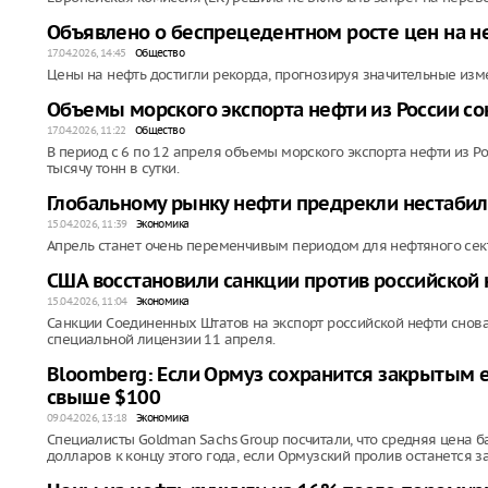
Объявлено о беспрецедентном росте цен на н
17.04.2026, 14:45
Общество
Цены на нефть достигли рекорда, прогнозируя значительные изм
Объемы морского экспорта нефти из России со
17.04.2026, 11:22
Общество
В период с 6 по 12 апреля объемы морского экспорта нефти из Ро
тысячу тонн в сутки.
Глобальному рынку нефти предрекли нестаби
15.04.2026, 11:39
Экономика
Апрель станет очень переменчивым периодом для нефтяного сек
США восстановили санкции против российской н
15.04.2026, 11:04
Экономика
Санкции Соединенных Штатов на экспорт российской нефти снова
специальной лицензии 11 апреля.
Bloomberg: Если Ормуз сохранится закрытым е
свыше $100
09.04.2026, 13:18
Экономика
Специалисты Goldman Sachs Group посчитали, что средняя цена 
долларов к концу этого года, если Ормузский пролив останется 