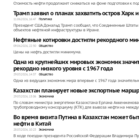
Стоимость нефти продолжает снижаться на фоне подготовки к п
Трамп заявил о планах захватить остров Харк и
11.06.2026, 16:47
Политика
Президент США Дональд Трамп сообщил, что Соединенные Штаты м
объектов нефтяной инфраструктуры в Иране.
Нефтяные котировки достигли рекордного ми
09.06.2026, 22:50
Общество
Цены на нефть достигли минимума.
Одна из крупнейших мировых экономик значит
рекордно низкого уровня с 1967 года
29.05.2026, 14:37
Общество
Одна из ведущих экономик мира впервые с 1967 года значительн
Казахстан планирует новые экспортные марш
29.05.2026, 13:06
Экономика
По словам министра энергетики Казахстана Ерлана Аккенженова
трубопроводному консорциуму (КТК) для вывоза нефти на между
Во время визита Путина в Казахстан может бы
нефти в Китай
28.05.2026, 10:25
Экономика
В ходе поездки президента Российской Федерации Владимира Пут