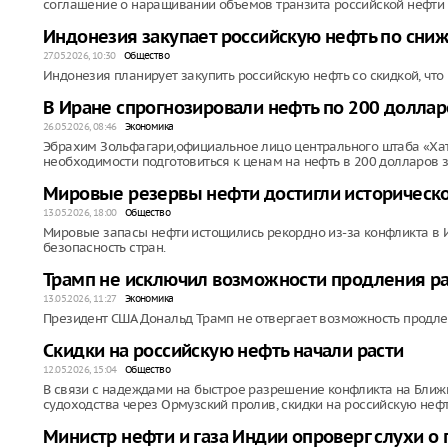
соглашение о наращивании объемов транзита российской нефти в
Индонезия закупает российскую нефть по сни
27.05.2026, 10:30
Общество
Индонезия планирует закупить российскую нефть со скидкой, что
В Иране спрогнозировали нефть по 200 доллар
26.05.2026, 08:46
Экономика
Эбрахим Зольфагари,официальное лицо центрального штаба «Хат
необходимости подготовиться к ценам на нефть в 200 долларов з
Мировые резервы нефти достигли историческо
13.05.2026, 18:00
Общество
Мировые запасы нефти истощились рекордно из-за конфликта в И
безопасность стран.
Трамп не исключил возможности продления ра
13.05.2026, 11:27
Экономика
Президент США Дональд Трамп не отвергает возможность продлен
Скидки на российскую нефть начали расти
12.05.2026, 15:04
Общество
В связи с надеждами на быстрое разрешение конфликта на Бли
судоходства через Ормузский пролив, скидки на российскую нефт
Министр нефти и газа Индии опроверг слухи о