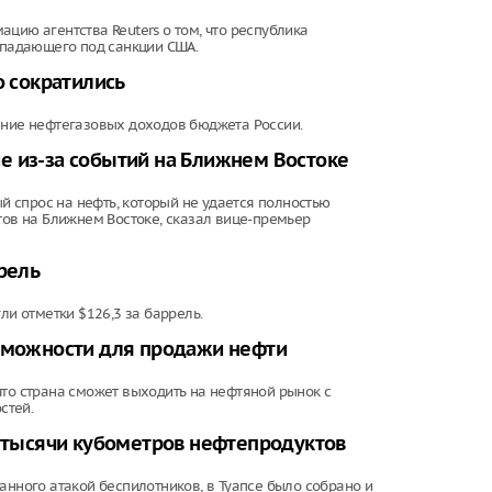
цию агентства Reuters о том, что республика
попадающего под санкции США.
о сократились
ение нефтегазовых доходов бюджета России.
е из-за событий на Ближнем Востоке
 спрос на нефть, который не удается полностью
тов на Ближнем Востоке, сказал вице-премьер
рель
ли отметки $126,3 за баррель.
озможности для продажи нефти
что страна сможет выходить на нефтяной рынок с
стей.
7 тысячи кубометров нефтепродуктов
анного атакой беспилотников, в Туапсе было собрано и