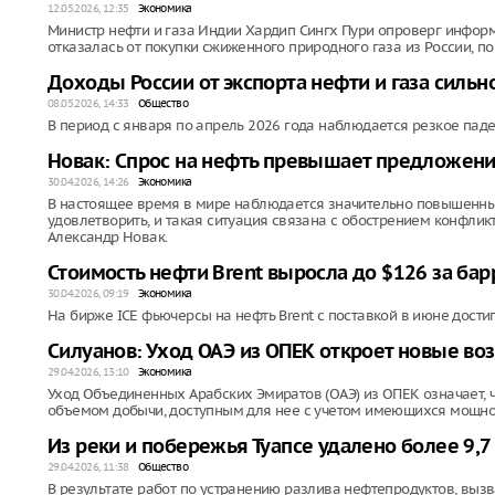
12.05.2026, 12:35
Экономика
Министр нефти и газа Индии Хардип Сингх Пури опроверг информа
отказалась от покупки сжиженного природного газа из России, 
Доходы России от экспорта нефти и газа сильн
08.05.2026, 14:33
Общество
В период с января по апрель 2026 года наблюдается резкое пад
Новак: Спрос на нефть превышает предложени
30.04.2026, 14:26
Экономика
В настоящее время в мире наблюдается значительно повышенный
удовлетворить, и такая ситуация связана с обострением конфлик
Александр Новак.
Стоимость нефти Brent выросла до $126 за бар
30.04.2026, 09:19
Экономика
На бирже ICE фьючерсы на нефть Brent с поставкой в июне достиг
Силуанов: Уход ОАЭ из ОПЕК откроет новые в
29.04.2026, 13:10
Экономика
Уход Объединенных Арабских Эмиратов (ОАЭ) из ОПЕК означает, 
объемом добычи, доступным для нее с учетом имеющихся мощно
Из реки и побережья Туапсе удалено более 9,
29.04.2026, 11:38
Общество
В результате работ по устранению разлива нефтепродуктов, вызв