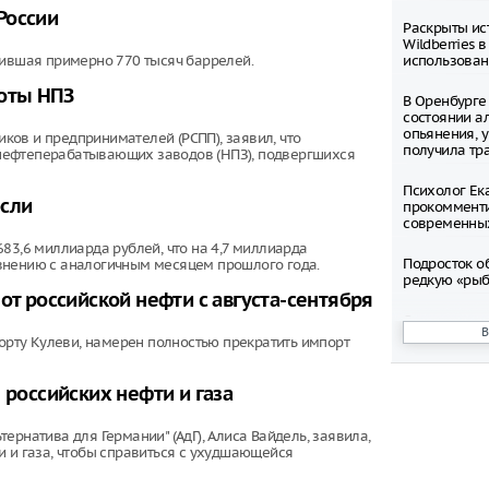
России
Раскрыты ис
Wildberries 
вившая примерно 770 тысяч баррелей.
использова
боты НПЗ
В Оренбурге
состоянии а
опьянения, у
ов и предпринимателей (РСПП), заявил, что
получила тр
нефтеперабатывающих заводов (НПЗ), подвергшихся
Психолог Ек
осли
прокомменти
современных
83,6 миллиарда рублей, что на 4,7 миллиарда
Подросток о
внению с аналогичным месяцем прошлого года.
редкую «рыб
от российской нефти с августа-сентября
Определен к
с мошеннич
рту Кулеви, намерен полностью прекратить импорт
Искусственн
 российских нефти и газа
реальность.
ИИ
рнатива для Германии" (АдГ), Алиса Вайдель, заявила,
В Новоросси
и и газа, чтобы справиться с ухудшающейся
автоматизир
оплаты прое