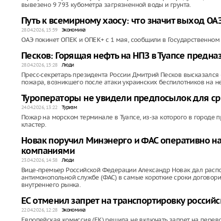
вывезено 9 793 кубометра загрязненной воды и грунта.
Путь к всемирному хаосу: что значит выход ОА
28.04.2026, 15:59
Экономика
ОАЭ покинет ОПЕК и ОПЕК+ с 1 мая, сообщили в Государственном
Песков: Горящая нефть на НПЗ в Туапсе предна
28.04.2026, 15:28
Люди
Пресс-секретарь президента России Дмитрий Песков высказался
пожара, возникшего после атаки украинских беспилотников на 
Туроператоры не увидели предпосылок для сры
24.04.2026, 13:22
Туризм
Пожар на морском терминале в Туапсе, из-за которого в городе п
кластер.
Новак поручил Минэнерго и ФАС оперативно н
компаниями
23.04.2026, 14:38
Люди
Вице-премьер Российской Федерации Александр Новак дал расп
антимонопольной службе (ФАС) в самые короткие сроки договори
внутреннего рынка.
ЕС отменил запрет на транспортировку российс
22.04.2026, 12:28
Экономика
Европейская комиссия (ЕК) решила не включать запрет на перево