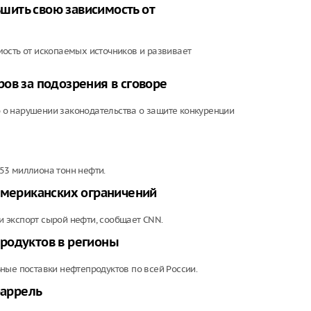
транспорте 
шить свою зависимость от
рублей
Цены на осн
ость от ископаемых источников и развивает
продукты в 
значительно
ов за подозрения в сговоре
 о нарушении законодательства о защите конкуренции
53 миллиона тонн нефти.
американских ограничений
 экспорт сырой нефти, сообщает CNN.
родуктов в регионы
ные поставки нефтепродуктов по всей России.
баррель