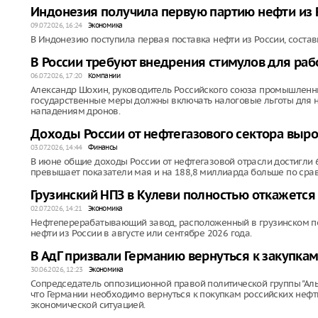
Индонезия получила первую партию нефти из 
09.07.2026, 16:24
Экономика
В Индонезию поступила первая поставка нефти из России, соста
В России требуют внедрения стимулов для ра
06.07.2026, 17:20
Компании
Aлександр Шохин, руководитель Российского союза промышленник
государственные меры должны включать налоговые льготы для 
нападениям дронов.
Доходы России от нефтегазового сектора выр
03.07.2026, 14:44
Финансы
В июне общие доходы России от нефтегазовой отрасли достигли 6
превышает показатели мая и на 188,8 миллиарда больше по сра
Грузинский НПЗ в Кулеви полностью откажется 
02.07.2026, 14:21
Экономика
Нефтеперерабатывающий завод, расположенный в грузинском по
нефти из России в августе или сентябре 2026 года.
В АдГ призвали Германию вернуться к закупкам
30.06.2026, 12:23
Экономика
Сопредседатель оппозиционной правой политической группы "Альте
что Германии необходимо вернуться к покупкам российских нефт
экономической ситуацией.