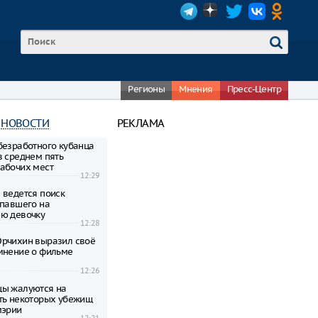
Регионы
Мнения
Пресс-Центр
 НОВОСТИ
РЕКЛАМА
безработного кубанца
в среднем пять
абочих мест
12:29
 ведется поиск
апавшего на
ю девочку
12:28
рчихин выразил своё
мнение о фильме
12:26
цы жалуются на
ть некоторых убежищ
мэрии