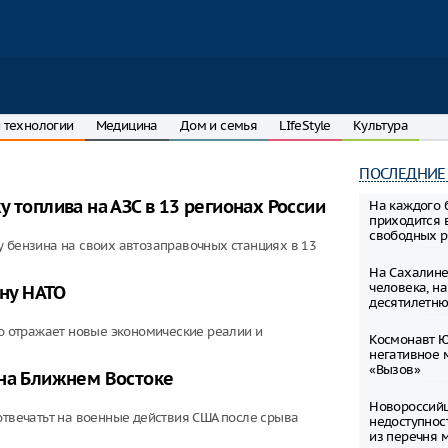
 технологии
Медицина
Дом и семья
LIfeStyle
Культура
ПОСЛЕДНИЕ
 топлива на АЗС в 13 регионах России
На каждого 
приходится 
свободных р
у бензина на своих автозаправочных станциях в 13
На Сахалине
человека, н
ану НАТО
десятилетню
то отражает новые экономические реалии и
Космонавт Ю
негативное 
«Вызов»
 на Ближнем Востоке
Новороссий
отвечатьт на военные действия США после срыва
недоступнос
из перечня 