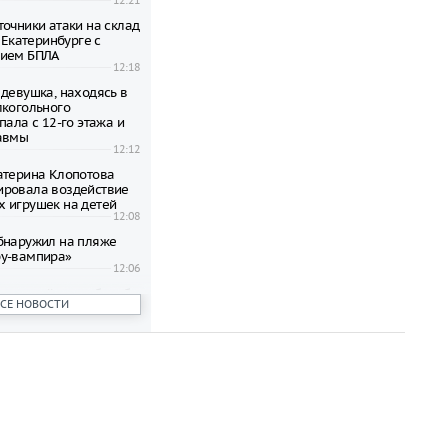
12:21
точники атаки на склад
в Екатеринбурге с
нием БПЛА
12:18
 девушка, находясь в
лкогольного
пала с 12-го этажа и
авмы
12:12
атерина Клопотова
ровала воздействие
 игрушек на детей
12:08
бнаружил на пляже
у-вампира»
12:06
лючевой шаг в борьбе
ВСЕ НОВОСТИ
еством
12:03
ый интеллект: мифы и
 Пять заблуждений об
12:00
йске внедрят
ованную систему
зда в муниципальном