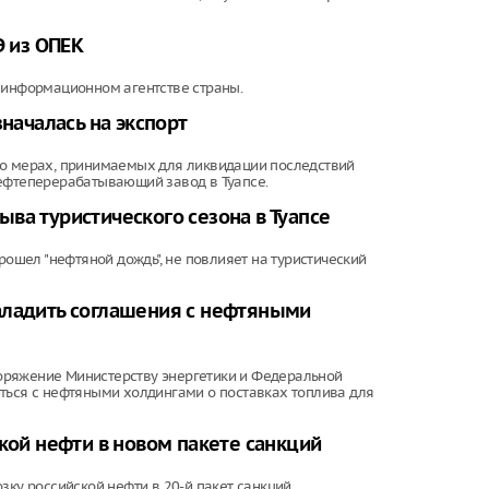
Э из ОПЕК
 информационном агентстве страны.
значалась на экспорт
 о мерах, принимаемых для ликвидации последствий
нефтеперерабатывающий завод в Туапсе.
ва туристического сезона в Туапсе
рошел "нефтяной дождь", не повлияет на туристический
аладить соглашения с нефтяными
оряжение Министерству энергетики и Федеральной
ться с нефтяными холдингами о поставках топлива для
кой нефти в новом пакете санкций
зку российской нефти в 20-й пакет санкций.