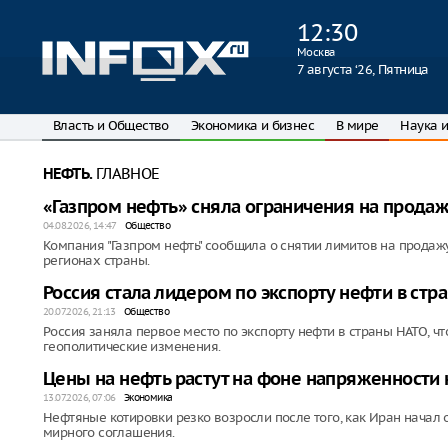
12
:
30
Москва
7 августа ‘26, Пятница
Власть и Общество
Экономика и бизнес
В мире
Наука и
ГЛАВНОЕ
НЕФТЬ.
«Газпром нефть» сняла ограничения на продажу
04.08.2026, 14:47
Общество
Компания "Газпром нефть" сообщила о снятии лимитов на продаж
регионах страны.
Россия стала лидером по экспорту нефти в стр
20.07.2026, 21:13
Общество
Россия заняла первое место по экспорту нефти в страны НАТО, ч
геополитические изменения.
Цены на нефть растут на фоне напряженности
13.07.2026, 07:06
Экономика
Нефтяные котировки резко возросли после того, как Иран начал 
мирного соглашения.