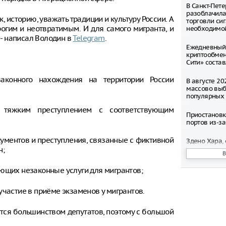
В Санкт-Пет
разоблачила
к, историю, уважать традиции и культуру России. А
торговли си
рогим и неотвратимым. И для самого мигранта, и
необходимо
 - написал Володин в
Telegram
.
Ежедневный
криптообмен
Сити» соста
аконного нахождения на территории России
В августе 20
массово выб
популярных 
о тяжким преступлением с соответствующим
Приостановк
портов из-з
кументов и преступления, связанные с фиктивной
Здено Хара,
Стэнли, сбил
н;
велопрогулк
ующих незаконные услуги для мигрантов;
На Сахалин
напaдение п
участие в приёме экзаменов у мигрантов.
Мужчина был
съемке сосе
тся большинством депутатов, поэтому с большой
переодеван