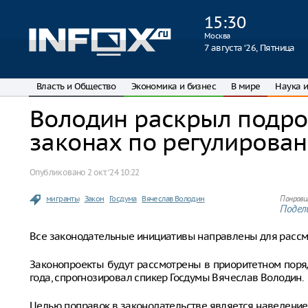
15
:
30
Москва
7 августа ‘26, Пятница
Власть и Общество
Экономика и бизнес
В мире
Наука и
Володин раскрыл подро
законах по регулирова
Опубликовано
2 окт. ‘24 10:22
мигранты
Закон
Госдума
Вячеслав Володин
Понрави
Подели
Все законодательные инициативы направлены для рассм
Законопроекты будут рассмотрены в приоритетном поря
года, спрогнозировал спикер Госдумы Вячеслав Володин.
Целью поправок в законодательстве является наведение