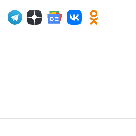
Экономическ
стоимости до
Проверка в с
сенатора Ро
Верховный с
возможност
водительски
подтвержден