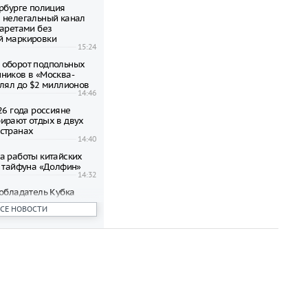
ербурге полиция
 нелегальный канал
гаретами без
й маркировки
15:24
 оборот подпольных
ников в «Москва-
влял до $2 миллионов
14:46
26 года россияне
ирают отдых в двух
странах
14:40
а работы китайских
а тайфуна «Долфин»
14:32
 обладатель Кубка
 бегуна во время
ВСЕ НОВОСТИ
и
14:27
е произошло
одростка на девочку
14:15
 пойман на тайной
док в момент их
ия
14:10