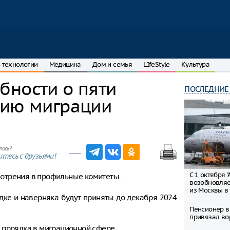
 технологии
Медицина
Дом и семья
LIfeStyle
Культура
бности о пяти
ПОСЛЕДНИЕ
нию миграции
лось?
тесь с друзьями!
С 1 октября 
отрения в профильные комитеты.
возобновляе
из Москвы в
дке и наверняка будут приняты до декабря 2024
Пенсионер в
привязал во
 порядка в миграционной сфере.