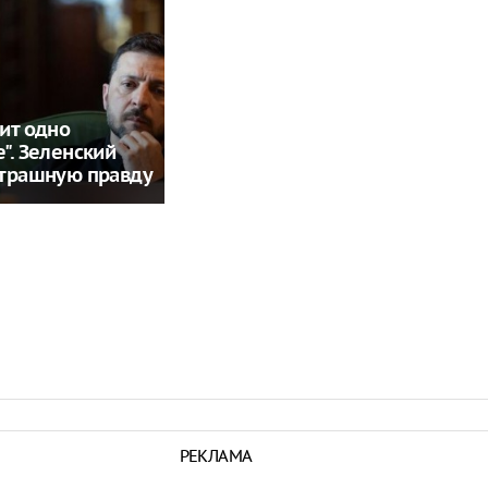
ит одно
". Зеленский
страшную правду
РЕКЛАМА