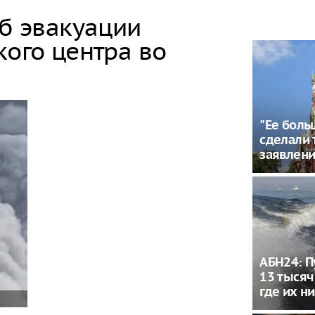
об эвакуации
кого центра во
"Ее боль
сделали
заявлени
АБН24: П
13 тысяч
где их н