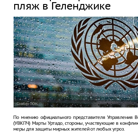
пляж в Геленджике
Совбез ООН
По мнению официального представителя Управления В
(УВКПЧ) Марты Уртадо, стороны, участвующие в конфли
меры для защиты мирных жителей от любых угроз.