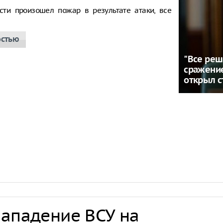
сти произошел пожар в результате атаки, все
остью
"Все реш
сражение
открыл 
нападение ВСУ на