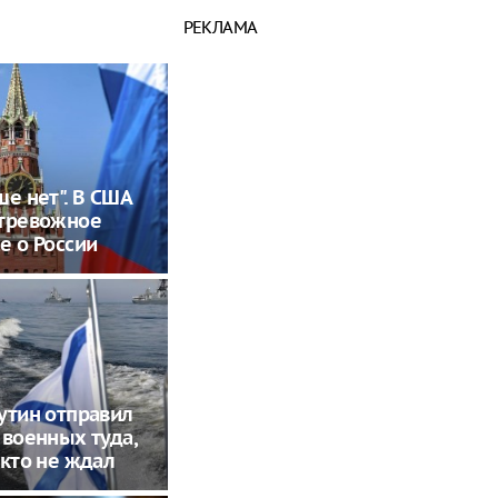
РЕКЛАМА
ше нет". В США
 тревожное
е о России
утин отправил
 военных туда,
икто не ждал