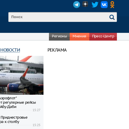
Регионы
Мнения
Пресс-Центр
 НОВОСТИ
РЕКЛАМА
"Аэрофлот"
т регулярные рейсы
 Абу-Даби
15:27
 Приднестровье
ра к столбу
15:25