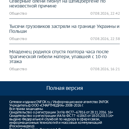
Северные олени гибнут на Шпицбергене по
неизвестной причине
Общество
07.08.2026, 22:42
Тысячи грузовиков застряли на границе Украины и
Польши
Общество
07.08.2026, 22:38
Младенец родился спустя полтора часа после
трагической гибели матери, упавшей с 10-го
этажа
Общество
07.08.2026, 16:21
Полная версия
Сетевое издание INFOX.ru / Информационное агентство INFOX
Учредитель © ООО «СМАРТМЕДИА» 2008-2026 г.
Все права защищены.
Свидетельство о регистрации Эл № ФС77–67816 от 28.11.2016. 16+
Свидетельство о регистрации ИА № ФС 77 - 61863 от 18.05.2015 16+
выдано Федеральной службой по надзору в сфере связи,
информационных технологий и массовых коммуникаций
(Роскомнадзор)