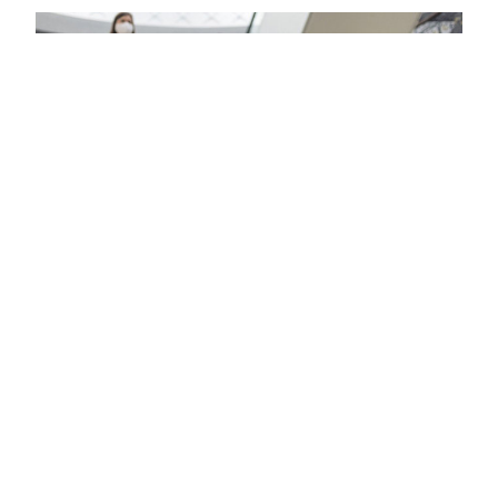
Здоровье
Вирусам вопреки: практическое
руководство по противовирусной
защите
08:00
Поздняя осень — время, когда «мелочи» решают
исход сезона.