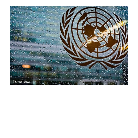
Политика
ООН отреагировала на нападение ВСУ
на пляж в Геленджике
06:36
По мнению официального представителя
Управления Верховного комиссара ООН по
правам человека (УВКПЧ) Марты Уртадо, стороны,
участвующие в конфликте на Украине, обязаны
принять все возможные меры для защиты мирных