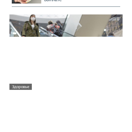
Здоровье
Вирусам вопреки: практическое
руководство по противовирусной
защите
08:00
Поздняя осень — время, когда «мелочи» решают
исход сезона.