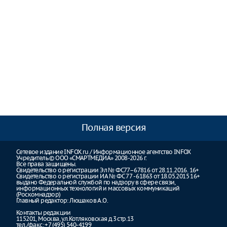
Полная версия
Сетевое издание INFOX.ru / Информационное агентство INFOX
Учредитель © ООО «СМАРТМЕДИА» 2008-2026 г.
Все права защищены.
Свидетельство о регистрации Эл № ФС77–67816 от 28.11.2016. 16+
Свидетельство о регистрации ИА № ФС 77 - 61863 от 18.05.2015 16+
выдано Федеральной службой по надзору в сфере связи,
информационных технологий и массовых коммуникаций
(Роскомнадзор)
Главный редактор: Люшаков А.О.
Контакты редакции
115201, Москва, ул.Котляковская д.3 стр.13
тел./факс: +7 (495) 540-4199