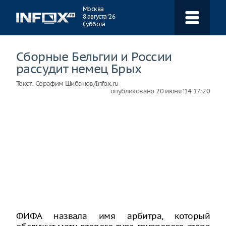
Навигация
Москва
8 августа ‘26
Суббота
Сборные Бельгии и России
рассудит немец Брых
Текст:
Серафим Шибанов/Infox.ru
опубликовано
20 июня ‘14 17:20
ФИФА назвала имя арбитра, который