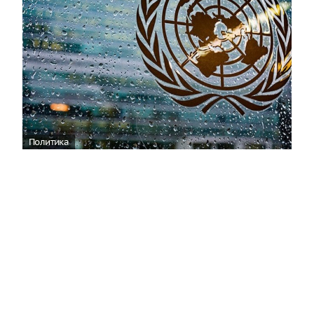
Политика
ООН отреагировала на нападение ВСУ
на пляж в Геленджике
06:36
По мнению официального представителя
Управления Верховного комиссара ООН по
правам человека (УВКПЧ) Марты Уртадо, стороны,
участвующие в конфликте на Украине, обязаны
принять все возможные меры для защиты мирных
жителей от любых угроз.