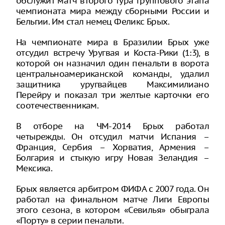
обслужит матч второго тура группового этапа
чемпионата мира между сборными России и
Бельгии. Им стал немец Феликс Брых.
На чемпионате мира в Бразилии Брых уже
отсудил встречу Уругвая и Коста-Рики (1:3), в
которой он назначил один пенальти в ворота
центральноамериканской команды, удалил
защитника уругвайцев Максимилиано
Перейру и показал три желтые карточки его
соотечественникам.
В отборе на ЧМ-2014 Брых работал
четырежды. Он отсудил матчи Испания –
Франция, Сербия – Хорватия, Армения –
Болгария и стыкую игру Новая Зеландия –
Мексика.
Брых является арбитром ФИФА с 2007 года. Он
работал на финальном матче Лиги Европы
этого сезона, в котором «Севилья» обыграла
«Порту» в серии пенальти.