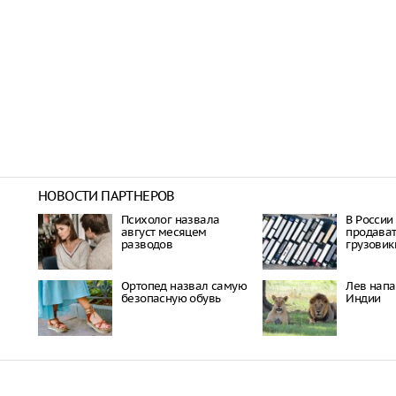
НОВОСТИ ПАРТНЕРОВ
Психолог назвала
В России
август месяцем
продават
разводов
грузовик
Ортопед назвал самую
Лев напа
безопасную обувь
Индии