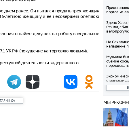
Приостановк
фе днем ранее. Он пытался продать трех женщин
портов из-з
х – 46-летнюю женщину и ее несовершеннолетнюю
Здено Хара,
Стэнли, сбил
велопрогулк
вления о найме девушек на работу в модельное
На Сахалин
напaдение п
7.1 УК РФ (покушение на торговлю людьми).
Мужчина был
съемке сосе
преступной деятельности задержанного.
переодеван
Экономическ
стоимости до
Проверка в с
сенатора Ро
ТАРИЙ
(
0
)
МЫ РЕКОМЕ
Верховный с
возможност
водительски
подтвержден