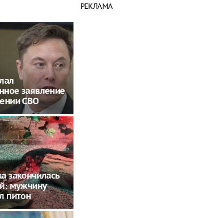
РЕКЛАМА
лал
нное заявление
шении СВО
а закончилась
й: мужчину
л питон