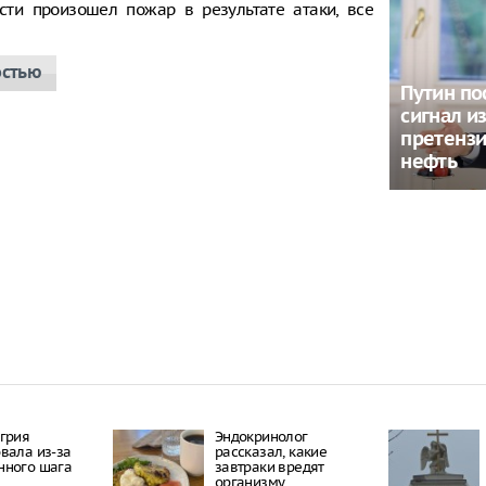
сти произошел пожар в результате атаки, все
остью
Путин по
сигнал из
претензи
нефть
грия
Эндокринолог
вала из-за
рассказал, какие
нного шага
завтраки вредят
организму