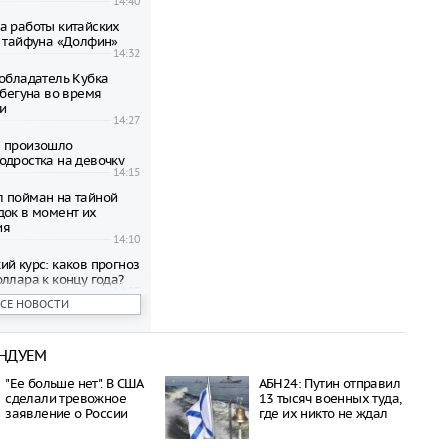
14:40
а работы китайских
а тайфуна «Долфин»
14:32
 обладатель Кубка
 бегуна во время
и
14:27
е произошло
одростка на девочку
14:15
 пойман на тайной
док в момент их
ия
14:10
ий курс: каков прогноз
ллара к концу года?
14:03
ВСЕ НОВОСТИ
вязи с голодовкой экс-
ссии
13:58
НДУЕМ
уд отклонил
ь лишения
"Ее больше нет". В США
АБН24: Путин отправил
х прав без
сделали тревожное
13 тысяч военных туда,
ия личности
заявление о России
где их никто не ждал
13:51