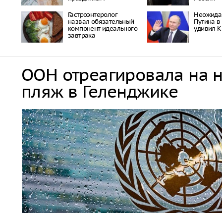
Гастроэнтеролог
Неожида
назвал обязательный
Путина в
компонент идеального
удивил К
завтрака
ООН отреагировала на 
пляж в Геленджике