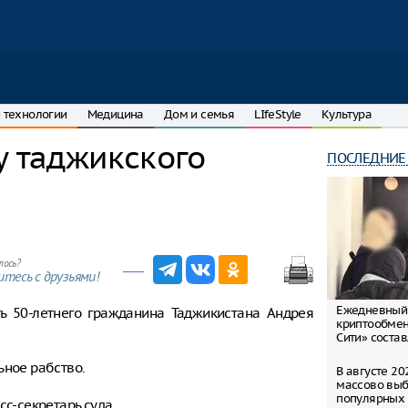
 технологии
Медицина
Дом и семья
LIfeStyle
Культура
у таджикского
ПОСЛЕДНИЕ
лось?
тесь с друзьями!
Ежедневный
ь 50-летнего гражданина Таджикистана Андрея
криптообмен
Сити» соста
ьное рабство.
В августе 20
массово выб
популярных 
сс-секретарь суда.