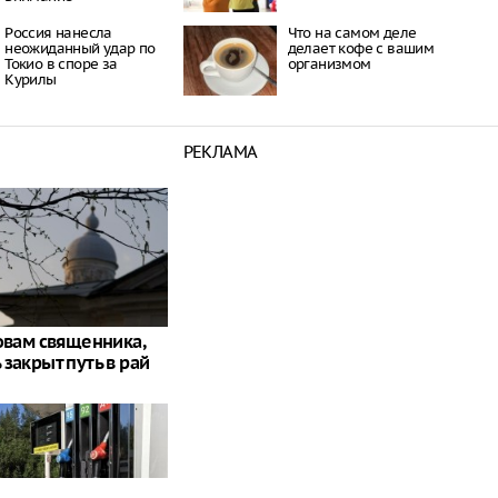
Россия нанесла
Что на самом деле
неожиданный удар по
делает кофе с вашим
Токио в споре за
организмом
Курилы
РЕКЛАМА
ловам священника,
закрыт путь в рай