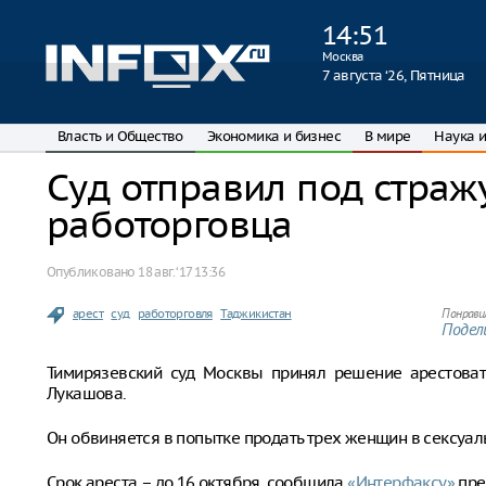
14
:
51
Москва
7 августа ‘26, Пятница
Власть и Общество
Экономика и бизнес
В мире
Наука и
Суд отправил под страж
работорговца
Опубликовано
18 авг. ‘17 13:36
арест
суд
работорговля
Таджикистан
Понрави
Подели
Тимирязевский суд Москвы принял решение арестоват
Лукашова.
Он обвиняется в попытке продать трех женщин в сексуал
Срок ареста – до 16 октября, сообщила
«Интерфаксу»
пре