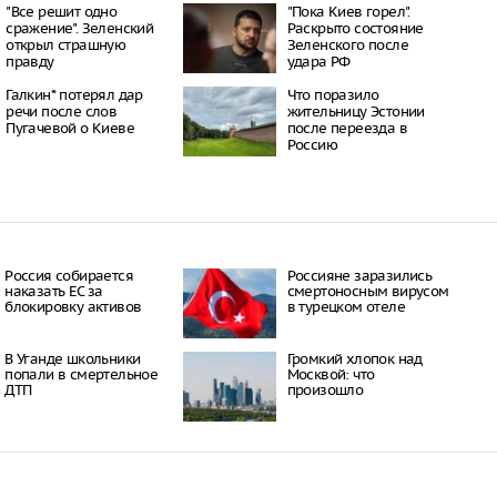
томобили российских
"Все решит одно
"Пока Киев горел".
лей в России резко
сражение". Зеленский
Раскрыто состояние
открыл страшную
Зеленского после
13:44
правду
удара РФ
епь самоубийств в
Галкин* потерял дар
Что поразило
13:33
речи после слов
жительницу Эстонии
Пугачевой о Киеве
после переезда в
скрытое ограничение
Россию
рах
13:29
Россия собирается
Россияне заразились
наказать EC за
смертоносным вирусом
блокировку активов
в турецком отеле
В Уганде школьники
Громкий хлопок над
попали в смертельное
Москвой: что
ДТП
произошло