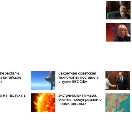
Спрос на ав
производите
снизился
Необычная ц
Пентагоне
Обнаружено 
в компьюте
 перестали
Секретная советская
ь китайские
технология поставила
и
в тупик ВВС США
л на пастуха в
Экстремальная жара:
ученые предупредили о
новых вызовах