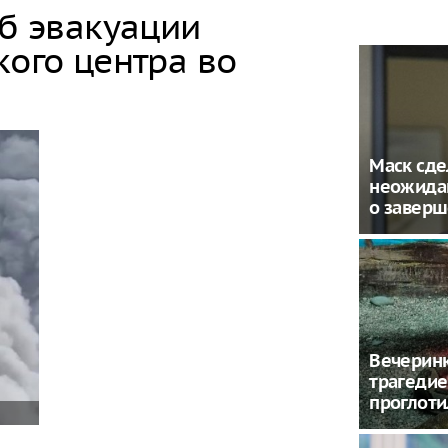
об эвакуации
кого центра во
Маск сде
неожида
о завер
Вечеринк
трагедие
проглоти