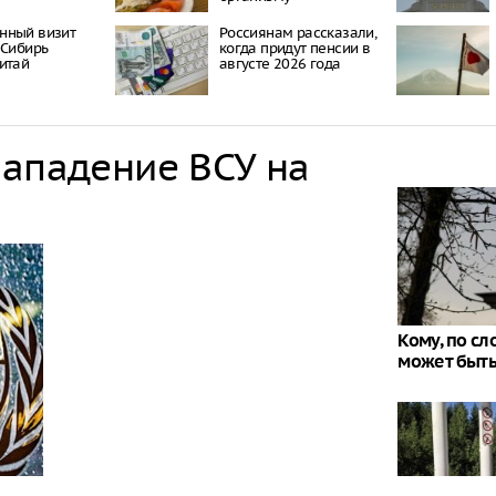
нный визит
Россиянам рассказали,
 Сибирь
когда придут пенсии в
итай
августе 2026 года
нападение ВСУ на
Кому, по с
может быть 