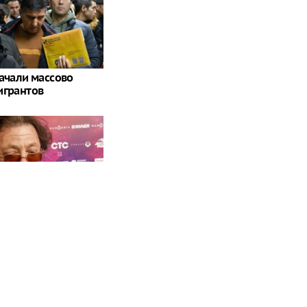
начали массово
игрантов
отменивший
епс сделал важное