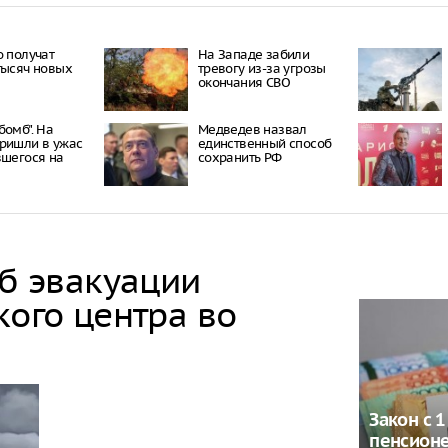
о получат
На Западе забили
тысяч новых
тревогу из-за угрозы
окончания СВО
бомб". На
Медведев назвал
ришли в ужас
единственный способ
вшегося на
сохранить РФ
об эвакуации
кого центра во
Закон с 1
пенсионе