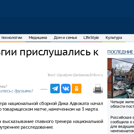
 технологии
Медицина
Дом и семья
LIfeStyle
Культура
гии прислушались к
ПОСЛЕДНИЕ
Текст:
Серафим Шибанов/Infox.ru
лось?
тесь с друзьями!
Четыре жите
нера национальной сборной Дика Адвоката начал
области пост
о товарищеском матче, намеченном на 3 марта.
Российская 
а высказывание главного тренера национальной
сообщила о 
для ведущих
нутреннее расследование.
чемпионато