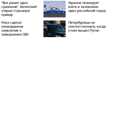
16:21
"Все решит одно
Украина планирует
сражение". Зеленский
взять в заложники
 период простуд может
открыл страшную
один российский город
о обязательное
правду
сок
16:18
Маск сделал
Петербуржцы не
ити-шоу поужинала с
неожиданное
смогли смолчать, когда
дной миски, вызвав
заявление о
к ним вышел Путин
у зрителей
завершении СВО
16:15
объем
анных автомобилей в
з альтернативные
ле увеличился в 1,6
16:13