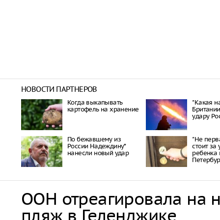
НОВОСТИ ПАРТНЕРОВ
Когда выкапывать
"Какая на
картофель на хранение
Британии
удару Ро
По бежавшему из
"Не перв
России Надеждину*
стоит за
нанесли новый удар
ребенка 
Петербу
ООН отреагировала на 
пляж в Геленджике