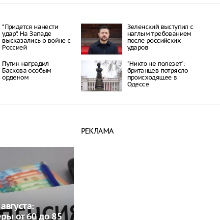
"Придется нанести
Зеленский выступил с
удар". На Западе
наглым требованием
высказались о войне с
после российских
Россией
ударов
Путин наградил
"Никто не полезет":
Баскова особым
британцев потрясло
орденом
происходящее в
Одессе
РЕКЛАМА
 августа:
ры от 60 до 85