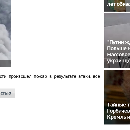
лет обя
"Путин ж
Польше 
массовое
украинц
сти произошел пожар в результате атаки, все
остью
Тaйныe 
Гoрбaчeв
Крeмль и