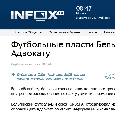
08
:
47
Москва
8 августа ‘26, Суббота
Власть и Общество
Экономика и бизнес
В мире
Наука и
Футбольные власти Бель
Адвокату
Опубликовано
8 янв. ‘10 13:47
Футбол
Спорт
УЕФА
Дик Адвокат
ФИФА
сборная
Понрави
Подели
Хорватии по футболу
сборная Бельгии по футболу
Бельгийский футбольный союз по наводке главного тре
внутреннее расследование по факту утечки информации 
Бельгийский футбольный союз (URBSFA) отреагировал н
сборной Дика Адвоката об утечке информации и начал в