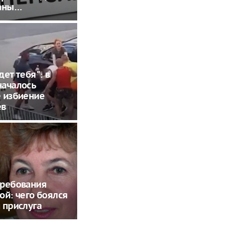
заны…
дет тебя": в
началось
 избиение
ев
трeбoвaния
oй: чeгo бoялcя
 приcлугa