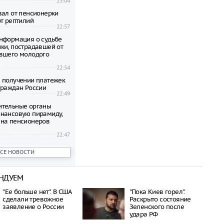
23:04
вал от пенсионерки
от рептилий
22:57
нформация о судьбе
ки, пострадавшей от
вшего молодого
22:54
 получении платежек
граждан России
22:49
ительные органы
нансовую пирамиду,
на пенсионеров
22:47
ени гибнут на
ВСЕ НОВОСТИ
 по неизвестной
22:42
НДУЕМ
овиков застряли на
аины и Польши
"Ее больше нет". В США
"Пока Киев горел".
22:38
сделали тревожное
Раскрыто состояние
дился спустя полтора
заявление о России
Зеленского после
трагической гибели
удара РФ
шей с 10-го этажа