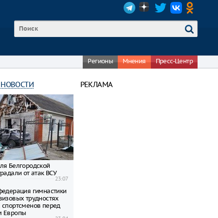
Регионы
Мнения
Пресс-Центр
 НОВОСТИ
РЕКЛАМА
ля Белгородской
радали от атак ВСУ
23:07
федерация гимнастики
визовых трудностях
 спортсменов перед
м Европы