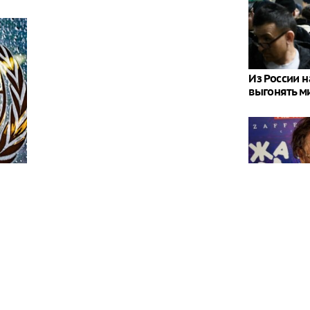
Из России 
выгонять м
Внезапно 
концерты Л
заявление
ерховного комиссара ООН по правам человека
кте на Украине, обязаны принять все возможные
остью