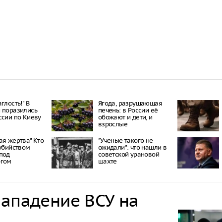
глость!" В
Ягода, разрушающая
 поразились
печень: в России её
ссии по Киеву
обожают и дети, и
взрослые
ая жертва" Кто
"Ученые такого не
 убийством
ожидали": что нашли в
под
советской урановой
ргом
шахте
нападение ВСУ на