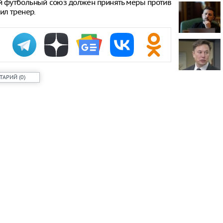
ий футбольный союз должен принять меры против
тил тренер.
Онищенко: в
быть введен
ношение ма
Звезда реал
кошкой из о
отвращение 
ТАРИЙ
(
0
)
"Автостат": 
импортиров
Россию чере
каналы в ию
раза