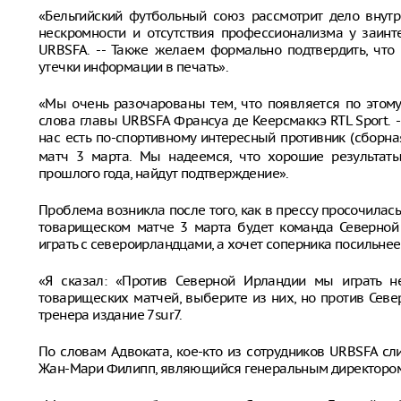
«Бельгийский футбольный союз рассмотрит дело внутр
нескромности и отсутствия профессионализма у заинт
URBSFA. -- Также желаем формально подтвердить, что
утечки информации в печать».
«Мы очень разочарованы тем, что появляется по этому 
слова главы URBSFA Франсуа де Кеерсмаккэ RTL Sport. 
нас есть по-спортивному интересный противник (сборна
матч 3 марта. Мы надеемся, что хорошие результат
прошлого года, найдут подтверждение».
Проблема возникла после того, как в прессу просочилас
товарищеском матче 3 марта будет команда Северной 
играть с североирландцами, а хочет соперника посильнее
«Я сказал: «Против Северной Ирландии мы играть н
товарищеских матчей, выберите из них, но против Севе
тренера издание 7sur7.
По словам Адвоката, кое-кто из сотрудников URBSFA сл
Жан-Мари Филипп, являющийся генеральным директоро