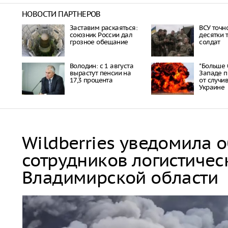
НОВОСТИ ПАРТНЕРОВ
Заставим раскаяться:
ВСУ точн
союзник России дал
десятки 
грозное обещание
солдат
Володин: с 1 августа
"Больше 
вырастут пенсии на
Западе п
17,3 процента
от случи
Украине
Wildberries уведомила 
сотрудников логистичес
Владимирской области