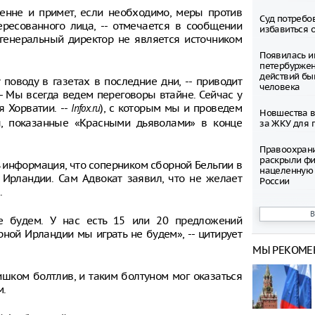
енне и примет, если необходимо, меры против
Суд потребо
ересованного лица, -- отмечается в сообщении
избавиться 
 генеральный директор не является источником
Появилась и
петербуржен
действий бы
поводу в газетах в последние дни, -- приводит
человека
-- Мы всегда ведем переговоры втайне. Сейчас у
я Хорватии. --
), с которым мы и проведем
Infox.ru
Новшества в
ы, показанные «Красными дьяволами» в конце
за ЖКУ для 
Правоохран
раскрыли фи
ь информация, что соперником сборной Бельгии в
нацеленную 
Ирландии. Сам Адвокат заявил, что не желает
России
.
Северные ол
Шпицбергене
е будем. У нас есть 15 или 20 предложений
причине
рной Ирландии мы играть не будем», -- цитирует
МЫ РЕКОМЕ
Тысячи груз
границе Укр
ишком болтлив, и таким болтуном мог оказаться
м.
Младенец ро
часа после 
матери, упав