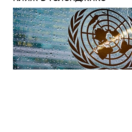
Совбез ООН
По мнению официального представителя Управления В
(УВКПЧ) Марты Уртадо, стороны, участвующие в конфли
меры для защиты мирных жителей от любых угроз.
Читать полн