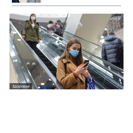
Здоровье
Вирусам вопреки: практическое
руководство по противовирусной
защите
08:00
Поздняя осень — время, когда «мелочи» решают
исход сезона.