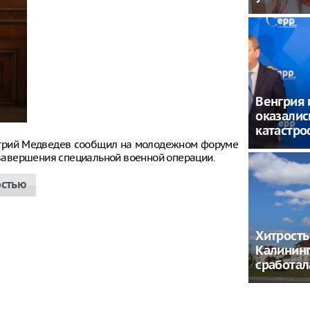
Венгрия
оказалис
катастро
итрий Медведев сообщил на молодежном форуме
е завершения специальной военной операции.
остью
Хитрость
Калинин
сработал