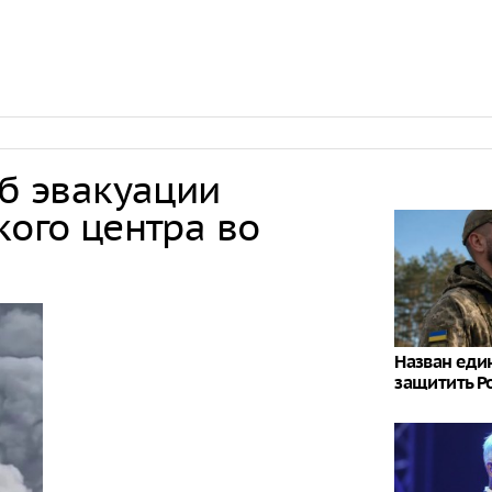
об эвакуации
кого центра во
Назван еди
защитить Р