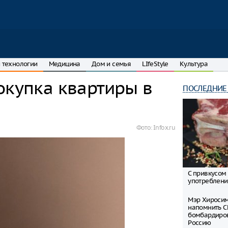
 технологии
Медицина
Дом и семья
LIfeStyle
Культура
окупка квартиры в
ПОСЛЕДНИЕ
Фото: Infox.ru
С привкусом 
употреблени
Мэр Хиросим
напомнить С
бомбардиров
Россию