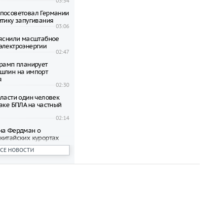
03:54
посоветовал Германии
итику запугивания
03:06
ъяснили масштабное
электроэнергии
02:47
Трамп планирует
шлин на импорт
я
02:30
бласти один человек
аке БПЛА на частный
02:14
на Фердман о
китайских курортах
ян
ВСЕ НОВОСТИ
23:18
зрешена продажа
дартов Евро-2, Евро-3
23:08
ородов озвучил
ордного спроса на
дные автомобили в