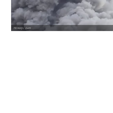
пожар / дым
На складском объекте Wildberries Владимирской обла
работники были выведены в безопасное место.
Читать полн