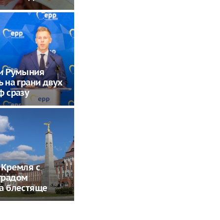
 и Румыния
ь на грани двух
ф сразу
 Кремля с
градом
а блестяще