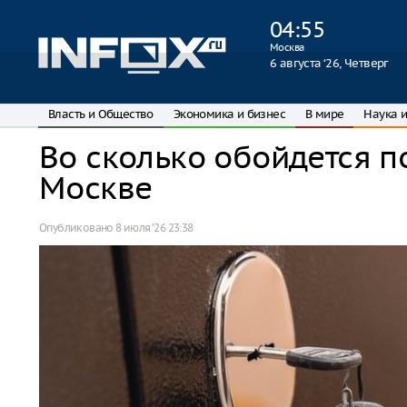
04
:
55
Москва
6 августа ‘26, Четверг
Власть и Общество
Экономика и бизнес
В мире
Наука и
Во сколько обойдется п
Москве
Опубликовано
8 июля ‘26 23:38