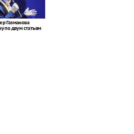
ер Газманова
ну по двум статьям
алась без топлива и