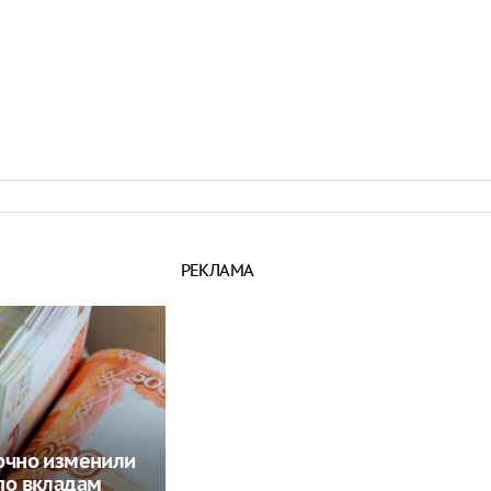
РЕКЛАМА
очно изменили
по вкладам