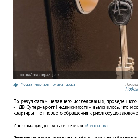
ипотека/ квартира/ дверь
Москва
квартира
покупка
сроки
Понрави
Подели
По результатам недавнего исследования, проведенного
«НДВ Супермаркет Недвижимости», выяснилось, что мос
квартиры — от первого обращения к риелтору до заключе
Информация доступна в отчетах
«Ленты.ру»
.