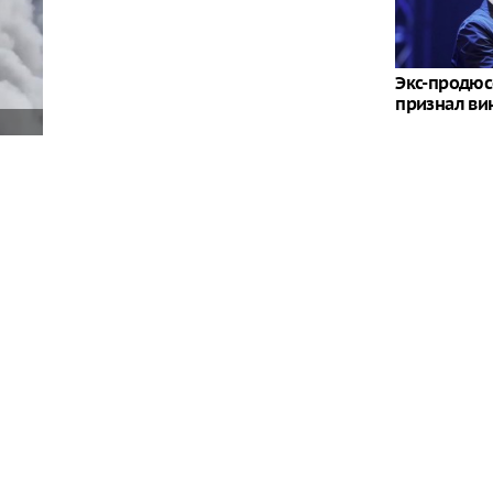
Экс-продюс
признал ви
сти произошел пожар в результате атаки, все
остью
Украина ост
моря