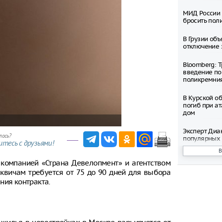
МИД России 
бросить пол
В Грузии об
отключение 
Bloomberg: 
введение по
поликремни
В Курской о
погиб при ат
дом
Эксперт Диа
лось?
популярных 
тесь с друзьями!
среди росси
 компанией «Страна Девелопмент» и агентством
В России ра
квичам требуется от 75 до 90 дней для выбора
бензина стан
и Евро-4
ния контракта.
Эксперт Сам
причины рек
полноприво
России