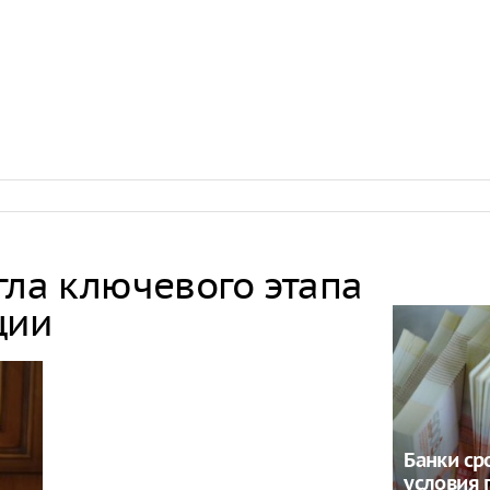
гла ключевого этапа
ции
Банки ср
условия 