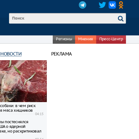
Регионы
Мнения
Пресс-Центр
 НОВОСТИ
РЕКЛАМА
собаки: в чем риск
я мяса хищников
04:15
ы постеснялся
ША о ядерной
ке, но раскритиковал