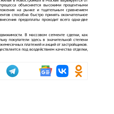
 жилья в новостройках в Москве варьируется от
 процесса объясняется высокими процентными
97-летняя б
дложения на рынке и тщательным сравнением
рекорд по с
иентов способна быстро принять окончательное
летящего са
внесения предоплаты проходит всего одна-две
Росстат соо
дефляции в 
движимости. В массовом сегменте сделки, как
Пост Дмитри
льку покупатели здесь в значительной степени
результате 
 ежемесячных платежей и акций от застройщиков.
миллион пр
ществляется под воздействием качества отделки,