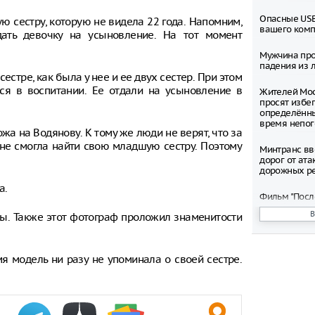
Опасные USB
 сестру, которую не видела 22 года. Напомним,
вашего ком
ать девочку на усыновление. На тот момент
Мужчина про
падения из л
естре, как была у нее и ее двух сестер. При этом
ся в воспитании. Ее отдали на усыновление в
Жителей Мос
просят избег
определённ
время непо
а на Водянову. К тому же люди не верят, что за
 не смогла найти свою младшую сестру. Поэтому
Минтранс вв
дорог от ата
дорожных р
а.
Фильм "Посл
Колобок" соб
ры. Также этот фотограф проложил знаменитости
миллионов р
премьеры
Зеленский о
мя модель ни разу не упоминала о своей сестре.
запустить с
санкциям пр
Департамент
рассмотрел 