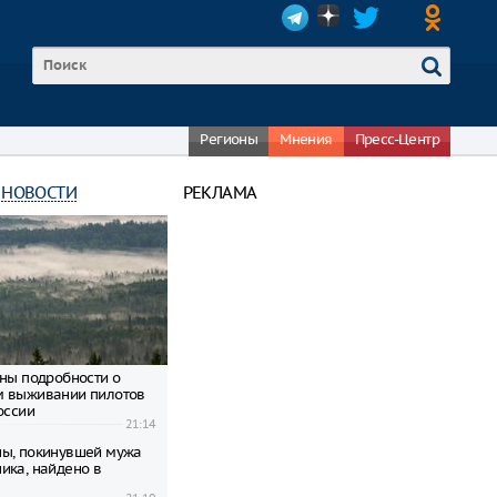
Регионы
Мнения
Пресс-Центр
 НОВОСТИ
РЕКЛАМА
тны подробности о
м выживании пилотов
оссии
21:14
ы, покинувшей мужа
ика, найдено в