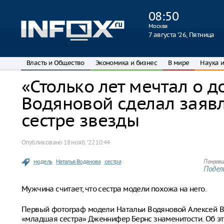
08
:
50
Москва
7 августа ‘26, Пятница
Власть и Общество
Экономика и бизнес
В мире
Наука и
«Столько лет мечтал о д
Водяновой сделал заяв
сестре звезды
Опубликовано
18 нояб. ‘22 10:44
модель
Наталья Водянова
сестра
Понрави
Подели
Мужчина считает, что сестра модели похожа на него.
Первый фотограф модели Натальи Водяновой Алексей Ва
«младшая сестра» Дженнифер Бернс знаменитости. Об э