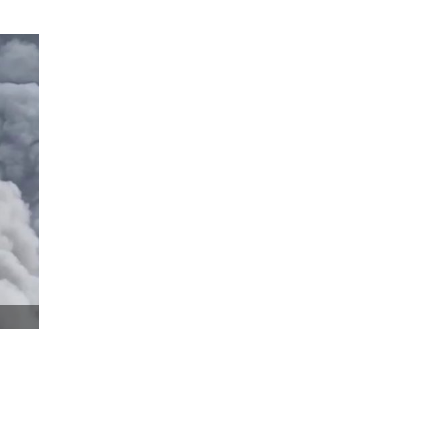
сти произошел пожар в результате атаки, все
остью