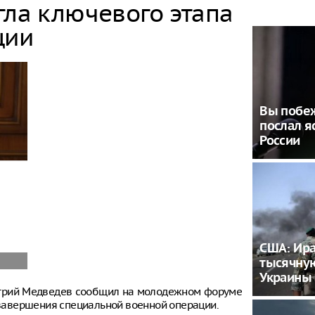
гла ключевого этапа
ции
Вы побеж
послал я
России
США: Ира
тысячну
Украины
итрий Медведев сообщил на молодежном форуме
е завершения специальной военной операции.