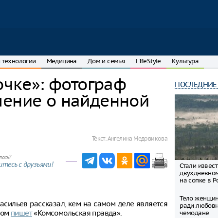
 технологии
Медицина
Дом и семья
LIfeStyle
Культура
очке»: фотограф
ПОСЛЕДНИЕ
ление о найденной
Текст:
Ангелина Медовикова
лось?
тесь с друзьями!
Стали извес
двухдневно
на сопке в Р
Тело женщин
сильев рассказал, кем на самом деле является
ради любовн
том
пишет
«Комсомольская правда».
чемодане