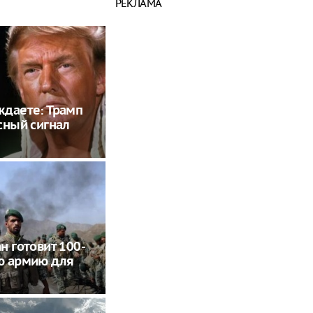
РЕКЛАМА
даете: Трамп
сный сигнал
н готовит 100-
ю армию для