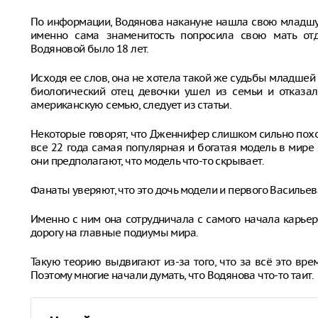
По информации, Водянова накануне нашла свою младшую
именно сама знаменитость попросила свою мать отд
Водяновой было 18 лет.
Исходя ее слов, она не хотела такой же судьбы младшей с
биологический отец девочки ушел из семьи и отказал
американскую семью, следует из статьи.
Некоторые говорят, что Дженнифер слишком сильно похож
все 22 года самая популярная и богатая модель в мире
они предполагают, что модель что-то скрывает.
Фанаты уверяют, что это дочь модели и первого Васильев
Именно с ним она сотрудничала с самого начала карье
дорогу на главные подиумы мира.
Такую теорию выдвигают из-за того, что за всё это вре
Поэтому многие начали думать, что Водянова что-то таит.