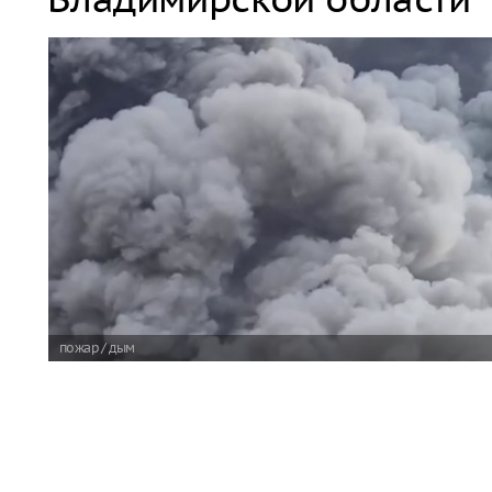
пожар / дым
На складском объекте Wildberries Владимирской обла
работники были выведены в безопасное место.
Читать полн