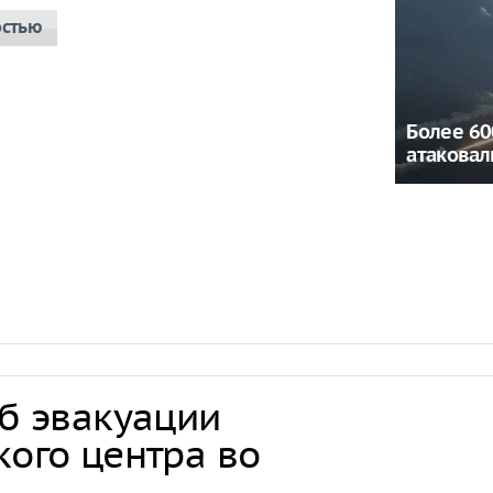
остью
Более 60
атаковал
об эвакуации
кого центра во