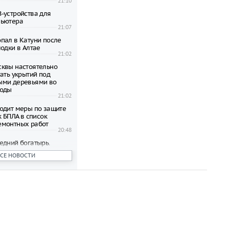
21:10
-устройства для
пьютера
21:07
пал в Катуни после
одки в Алтае
21:02
квы настоятельно
ать укрытий под
ыми деревьями во
годы
21:02
одит меры по защите
к БПЛА в список
емонтных работ
20:48
едний богатырь.
рал почти 45
ВСЕ НОВОСТИ
ублей в день
20:42
бъявил о намерении
пецоперацию по
отив России
20:27
 транспорта Москвы
возможность зимнего