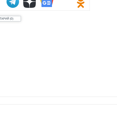
проката сам
Самый досту
России стал
ТАРИЙ
(
0
)
Путин одобр
аэропорта 
Фармацевты
увольнения 
требований