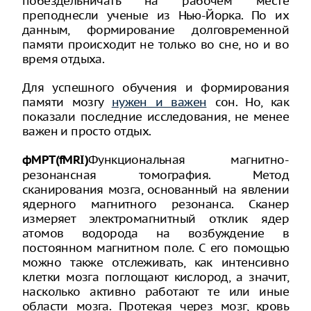
побездельничать на рабочем месте
преподнесли ученые из Нью-Йорка. По их
данным, формирование долговременной
памяти происходит не только во сне, но и во
время отдыха.
Для успешного обучения и формирования
памяти мозгу
нужен и важен
сон. Но, как
показали последние исследования, не менее
важен и просто отдых.
Функциональная магнитно-
фМРТ(fMRI)
резонансная томография. Метод
сканирования мозга, основанный на явлении
ядерного магнитного резонанса. Сканер
измеряет электромагнитный отклик ядер
атомов водорода на возбуждение в
постоянном магнитном поле. С его помощью
можно также отслеживать, как интенсивно
клетки мозга поглощают кислород, а значит,
насколько активно работают те или иные
области мозга. Протекая через мозг, кровь