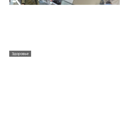
Здоровье
Вирусам вопреки: практическое
руководство по противовирусной
защите
08:00
Поздняя осень — время, когда «мелочи» решают
исход сезона.