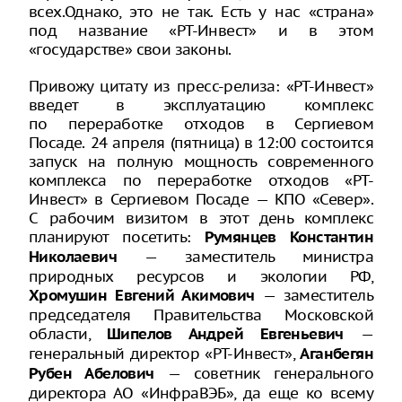
всех.Однако, это не так. Есть у нас «страна»
под название «РТ-Инвест» и в этом
«государстве» свои законы.
Привожу цитату из пресс-релиза: «РТ-Инвест»
введет в эксплуатацию комплекс
по переработке отходов в Сергиевом
Посаде. 24 апреля (пятница) в 12:00 состоится
запуск на полную мощность современного
комплекса по переработке отходов «РТ-
Инвест» в Сергиевом Посаде — КПО «Север».
С рабочим визитом в этот день комплекс
планируют посетить:
Румянцев Константин
— заместитель министра
Николаевич
природных ресурсов и экологии РФ,
— заместитель
Хромушин Евгений Акимович
председателя Правительства Московской
области,
—
Шипелов Андрей Евгеньевич
генеральный директор «РТ-Инвест»,
Аганбегян
— советник генерального
Рубен Абелович
директора АО «ИнфраВЭБ», да еще ко всему