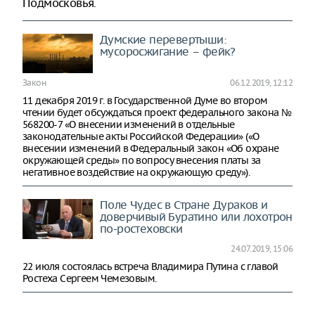
Подмосковья.
Думские перевертыши:
мусоросжигание – фейк?
Закон
06.12.2019, 12:12
11 декабря 2019 г. в Государственной Думе во втором
чтении будет обсуждаться проект федерального закона №
568200-7 «О внесении изменений в отдельные
законодательные акты Российской Федерации» («О
внесении изменений в Федеральный закон «Об охране
окружающей среды» по вопросу внесения платы за
негативное воздействие на окружающую среду»).
Поле Чудес в Стране Дураков и
доверчивый Буратино или лохотрон
по-ростеховски
24.07.2019, 15:06
22 июля состоялась встреча Владимира Путина с главой
Ростеха Сергеем Чемезовым.