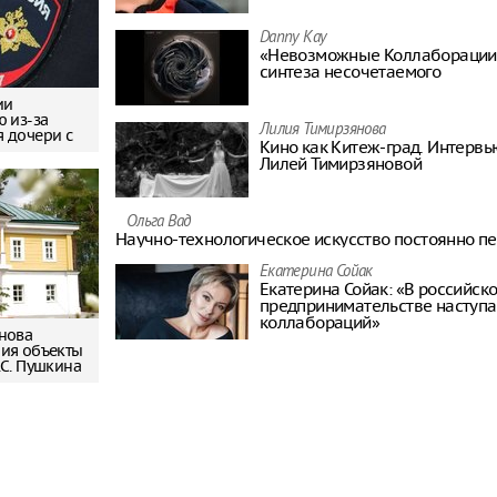
Младенец ро
Danny Kay
часа после 
«Невозможные Коллаборации»
матери, упав
синтеза несочетаемого
ии
ю из-за
Лилия Тимирзянова
 дочери с
Кино как Китеж-град. Интерв
Лилей Тимирзяновой
Ольга Вад
Научно-технологическое искусство постоянно п
Екатерина Сойак
Екатерина Сойак: «В российск
предпринимательстве наступа
коллабораций»
нова
ия объекты
.С. Пушкина