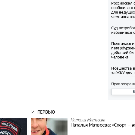
Российская 
сообщила о 
для ведущих
чемпионато
Суд потребо
избавиться 
Появилась и
петербуржен
действий бы
человека
Новшества в
за ЖКУ для 
Правоохран
раскрыли фи
нацеленную 
России
Северные ол
ИНТЕРВЬЮ
Шпицбергене
причине
Наталья Матвeева
Наталья Матвeева: «Спорт — э
Тысячи груз
границе Укр