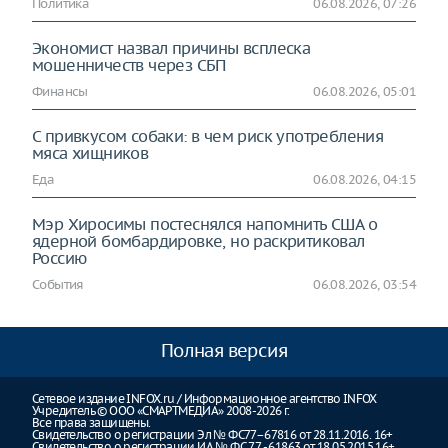
Политика
06.08.2026, 07:26
Экономист назвал причины всплеска
мошенничеств через СБП
Финансы
06.08.2026, 05:01
С привкусом собаки: в чем риск употребления
мяса хищников
Еда
06.08.2026, 04:15
Мэр Хиросимы постеснялся напомнить США о
ядерной бомбардировке, но раскритиковал
Россию
События
06.08.2026, 03:54
Полная версия
Сетевое издание INFOX.ru / Информационное агентство INFOX
Учредитель © ООО «СМАРТМЕДИА» 2008-2026 г.
Все права защищены.
Свидетельство о регистрации Эл № ФС77–67816 от 28.11.2016. 16+
Свидетельство о регистрации ИА № ФС 77 - 61863 от 18.05.2015 16+