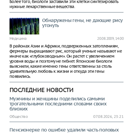
Более того, биологи заставили эти клетки синтезировать
нужные лекарственные вещества.
Обнаружены гены, не дающие рису
утонуть
Медицина
20.08.2009, 14:00
В районах Азии и Африки, подверженных затоплениям,
фермеры выращивают рис, который ученые называют не
иначе как «глубоководным». Он растет с увеличением
уровня воды и поэтому не гибнет. Японские биологи
выяснили, какие именно гены ответственны за столь
удивительную любовь к жизни и откуда эти гены
появились.
ПОСЛЕДНИЕ НОВОСТИ
Мужчины и женщины поделились самыми
трогательными последними словами своих
близких
Общество
07.08.2026, 23:21
Пенсионерке по ошибке удалили часть половых