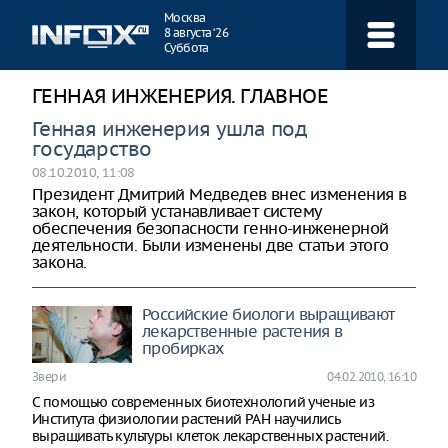
Навигация
Москва
8 августа ‘26
Суббота
ГЕННАЯ ИНЖЕНЕРИЯ. ГЛАВНОЕ
Генная инженерия ушла под
государство
08.10.2010, 11:08
Президент Дмитрий Медведев внес изменения в
закон, который устанавливает систему
обеспечения безопасности генно-инженерной
деятельности. Были изменены две статьи этого
закона.
Российские биологи выращивают
лекарственные растения в
пробирках
Звери
04.02.2010, 16:10
С помощью современных биотехнологий ученые из
Института физиологии растений РАН научились
выращивать культуры клеток лекарственных растений.