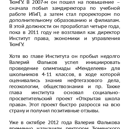
ТюмГУ. В 2007-м он пошел на повышение –
сначала побыл замдиректора по учебной
работе ИГиП, а затем стал проректором по
дополнительному образованию и филиалам.
В этой должности он проработал четыре года,
пока в 2011 году не возглавил как директор
Институт права, экономики и управления
ТюмГУ.
Хотя во главе Института он пробыл недолго
Валерий Фальков успел инициировать
проведение олимпиады «Менделеев» для
школьников 4-11 классов, в ходе которой
оценивались знания нефтегазового дела,
геоэкологии, обществознания и пр. Также
глава института основал социально-
просветительский проект «Открытая школа
права». Этот проект быстро разросся на всю
страну и получил позитивные отзывы.
Уже в октябре 2012 года Валерия Фалькова
временно назначили ректором Тюменского