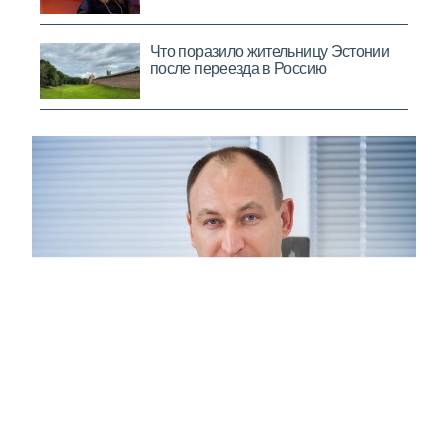
Московские кадры: Суниев Альберт
Альфатович