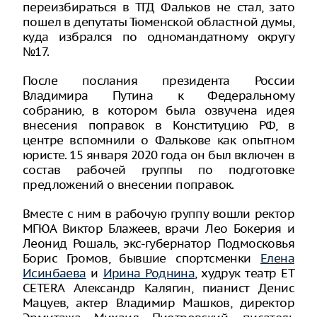
переизбираться в ТГД Фальков не стал, зато
пошел в депутаты Тюменской областной думы,
куда избрался по одномандатному округу
№17.
После послания президента России
Владимира Путина к Федеральному
собранию, в котором была озвучена идея
внесения поправок в Конституцию РФ, в
центре вспомнили о Фалькове как опытном
юристе. 15 января 2020 года он был включен в
состав рабочей группы по подготовке
предложений о внесении поправок.
Вместе с ним в рабочую группу вошли ректор
МГЮА Виктор Блажеев, врачи Лео Бокерия и
Леонид Рошаль, экс-губернатор Подмосковья
Борис Громов, бывшие спортсменки
Елена
Исинбаева
и
Ирина Роднина
, худрук театр ЕТ
CETERA Александр Калягин, пианист Денис
Мацуев, актер Владимир Машков, директор