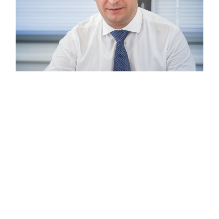
Московские кадры: Суниев Альберт
Альфатович
20:58
Москва признана одним из самых
привлекательных мегаполисов мира.