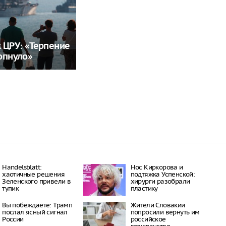
 ЦРУ: «Терпение
опнуло»
Handelsblatt:
Нос Киркорова и
хаотичные решения
подтяжка Успенской:
Зеленского привели в
хирурги разобрали
тупик
пластику
Вы побеждаете: Трамп
Жители Словакии
послал ясный сигнал
попросили вернуть им
России
российское