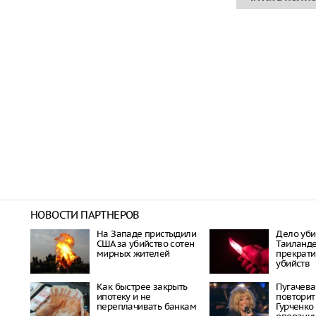
НОВОСТИ ПАРТНЕРОВ
На Западе пристыдили
Дело уби
США за убийство сотен
Таиланде
мирных жителей
прекрати
убийств
Как быстрее закрыть
Пугачева
ипотеку и не
повторит
переплачивать банкам
Гурченко