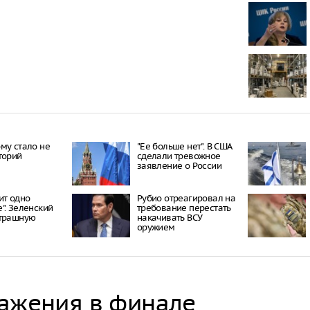
остается в 
Диетолог Му
от чрезмерн
арбуза
Доктор Кузн
снизить уро
Неудобная с
неуклюжест
сигнализиро
му стало не
"Ее больше нет". В США
заболевани
торий
сделали тревожное
заявление о России
Биолог Макс
миф об опас
ит одно
Рубио отреагировал на
". Зеленский
требование перестать
Анастасия И
страшную
накачивать ВСУ
своему супр
оружием
1,2 миллион
Неожиданны
на качество 
ражения в финале