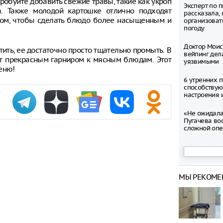
робуйте добавить свежие травы, такие как укроп
Эксперт по 
а. Также молодой картошке отлично подходят
рассказала,
ком, чтобы сделать блюдо более насыщенным и
организоват
погоду
Доктор Моис
ить, ее достаточно просто тщательно промыть. В
вейпинг дел
т прекрасным гарниром к мясным блюдам. Этот
уязвимыми
еню!
6 утренних 
способству
настроения и
«Не ожидала,
Пугачева во
сложной оп
Волочкова р
за пренебре
после конце
сценой
МЫ РЕКОМЕ
Владимир Пу
Баскова орд
перед Отече
Продюсер Ол