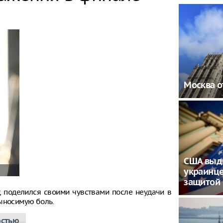
Москва о
США выд
украинце
защитой
, поделился своими чувствами после неудачи в
выносимую боль.
остью