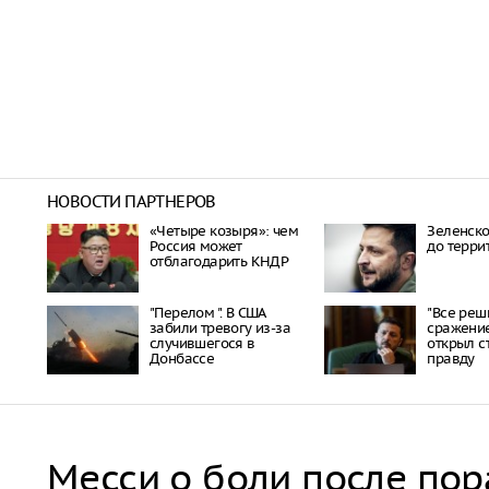
НОВОСТИ ПАРТНЕРОВ
«Четыре козыря»: чем
Зеленско
Россия может
до терри
отблагодарить КНДР
"Перелом ". В США
"Все реш
забили тревогу из-за
сражение
случившегося в
открыл 
Донбассе
правду
Месси о боли после по