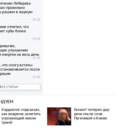
питанию Лебедева
 как правильно
ь рацион в жаркую
23:18
еев отметил, что
ает зубы более
23:14
привычек,
ющих улучшению
 энергии на весь день
21:14
 что смогу встать»:
сстанавливается после
ерации
15:36
аскритиковала Билана
ВСЕ СТАТЬИ
жение к зрителям
рта с шестиметровой
15:29
НДУЕМ
тин наградил Николая
Кардиолог подсказал,
Галкин* потерял дар
еном «За заслуги
как вовремя заметить
речи после слов
ством» IV степени
угрожающий жизни
Пугачевой о Киеве
23:35
тромб
ега Газманова