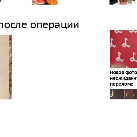
и
 после операции
Новое фото
неожиданн
переломе
Пользовате