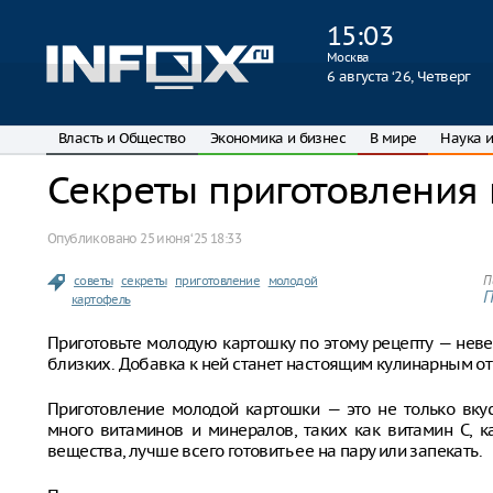
15
:
03
Москва
6 августа ‘26, Четверг
Власть и Общество
Экономика и бизнес
В мире
Наука и
Секреты приготовления
Опубликовано
25 июня ‘25 18:33
советы
секреты
приготовление
молодой
П
П
картофель
Приготовьте молодую картошку по этому рецепту — нев
близких. Добавка к ней станет настоящим кулинарным о
Приготовление молодой картошки — это не только вку
много витаминов и минералов, таких как витамин C, 
вещества, лучше всего готовить ее на пару или запекать.