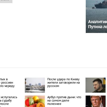
Аналитик
Путина л
тых в
После удара по Киеву
 россиян
жители заговорили на
ло череду
русском
 испугалась
Арбуз против дыни: что
ь судьбу
на самом деле
 после
полезнее