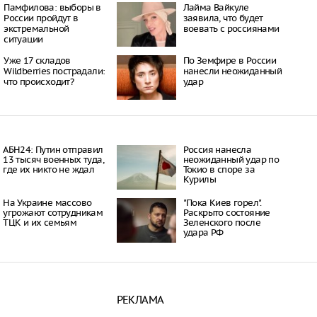
СИЗО
Памфилова: выборы в
Лайма Вайкуле
22:42
России пройдут в
заявила, что будет
экстремальной
воевать с россиянами
хина предостерегает
ситуации
ого употребления
Уже 17 складов
По Земфире в России
22:37
Wildberries пострадали:
нанесли неожиданный
ецов объяснил, как
что происходит?
удар
вень кортизола
15:47
итуация: когда детская
ь может
вать о серьезных
ях?
АБН24: Путин отправил
Россия нанесла
15:42
13 тысяч военных туда,
неожиданный удар по
где их никто не ждал
Токио в споре за
им Петров развенчал
Курилы
ности желтых арбузов
15:36
На Украине массово
"Пока Киев горел".
влеева подарила
угрожают сотрудникам
Раскрыто состояние
ТЦК и их семьям
Зеленского после
угу лодку стоимостью
удара РФ
а рублей
15:26
й фактор, влияющий
сна
13:37
РЕКЛАМА