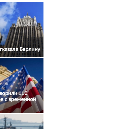
тказала Берлину
ворили 110
в с временной