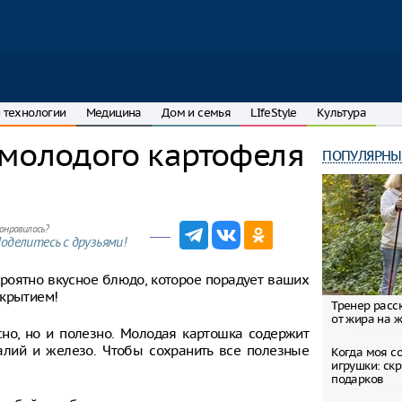
 технологии
Медицина
Дом и семья
LIfeStyle
Культура
 молодого картофеля
ПОПУЛЯРНЫ
онравилось?
оделитесь с друзьями!
ероятно вкусное блюдо, которое порадует ваших
ткрытием!
Тренер расск
от жира на ж
сно, но и полезно. Молодая картошка содержит
калий и железо. Чтобы сохранить все полезные
Когда моя со
игрушки: ск
подарков