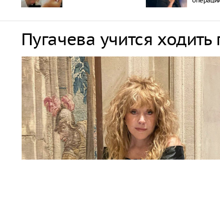
операци
Пугачева учится ходить
Алла Пугачева
Алла Пугачева учится ходить после сложной операции.