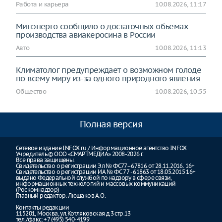
Работа и карьера
10.08.2026, 11:17
Минэнерго сообщило о достаточных объемах
производства авиакеросина в России
Авто
10.08.2026, 11:13
Климатолог предупреждает о возможном голоде
по всему миру из-за одного природного явления
Общество
10.08.2026, 10:55
Полная версия
Сетевое издание INFOX.ru / Информационное агентство INFOX
Учредитель © ООО «СМАРТМЕДИА» 2008-2026 г.
Все права защищены.
Свидетельство о регистрации Эл № ФС77–67816 от 28.11.2016. 16+
Свидетельство о регистрации ИА № ФС 77 - 61863 от 18.05.2015 16+
выдано Федеральной службой по надзору в сфере связи,
информационных технологий и массовых коммуникаций
(Роскомнадзор)
Главный редактор: Люшаков А.О.
Контакты редакции
115201, Москва, ул.Котляковская д.3 стр.13
тел./факс: +7 (495) 540-4199