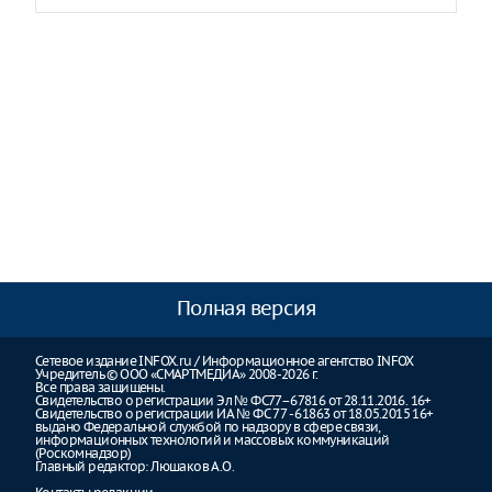
Полная версия
Сетевое издание INFOX.ru / Информационное агентство INFOX
Учредитель © ООО «СМАРТМЕДИА» 2008-2026 г.
Все права защищены.
Свидетельство о регистрации Эл № ФС77–67816 от 28.11.2016. 16+
Свидетельство о регистрации ИА № ФС 77 - 61863 от 18.05.2015 16+
выдано Федеральной службой по надзору в сфере связи,
информационных технологий и массовых коммуникаций
(Роскомнадзор)
Главный редактор: Люшаков А.О.