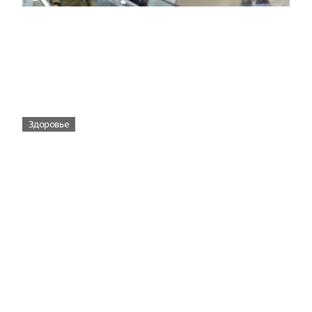
Здоровье
Вирусам вопреки: практическое
руководство по противовирусной
защите
08:00
Поздняя осень — время, когда «мелочи» решают
исход сезона.