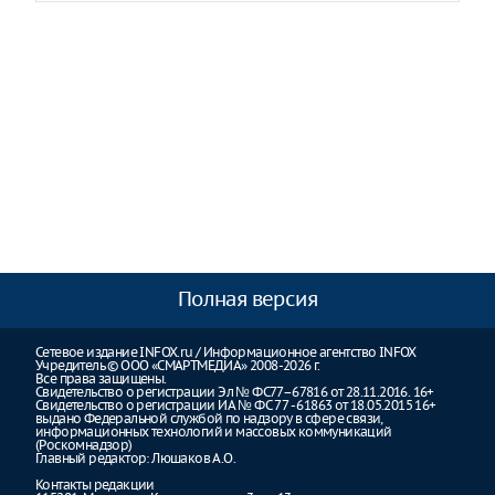
Полная версия
Сетевое издание INFOX.ru / Информационное агентство INFOX
Учредитель © ООО «СМАРТМЕДИА» 2008-2026 г.
Все права защищены.
Свидетельство о регистрации Эл № ФС77–67816 от 28.11.2016. 16+
Свидетельство о регистрации ИА № ФС 77 - 61863 от 18.05.2015 16+
выдано Федеральной службой по надзору в сфере связи,
информационных технологий и массовых коммуникаций
(Роскомнадзор)
Главный редактор: Люшаков А.О.
Контакты редакции