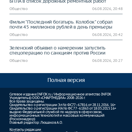
БПЛА в список дорожных ремонтных работ
Общество
06.08.2026, 20:48
Фильм "Последний богатырь. Колобок" собрал
почти 45 миллионов рублей в день премьеры
Общество
06.08.2026, 20:42
Зеленский объявил о намерении запустить
спецоперацию по санкциям против России
Общество
06.08.2026, 20:27
Полная версия
Сетевое издание INFOX.ru / Информационное агентство INFOX
Учредитель © ООО «СМАРТМЕДИА» 2008-2026 г.
Все права защищены.
Свидетельство о регистрации Эл № ФС77–67816 от 28.11.2016. 16+
Свидетельство о регистрации ИА № ФС 77 - 61863 от 18.05.2015 16+
выдано Федеральной службой по надзору в сфере связи,
информационных технологий и массовых коммуникаций
(Роскомнадзор)
Главный редактор: Люшаков А.О.
Контакты редакции