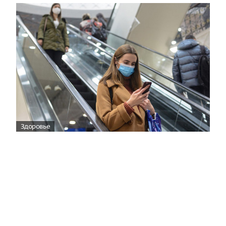
Здоровье
Вирусам вопреки: практическое
руководство по противовирусной
защите
08:00
Поздняя осень — время, когда «мелочи» решают
исход сезона.