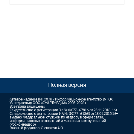
Полная версия
Сетевое издание INFOX.ru / Информационное агентство INFOX
Учредитель © ООО «СМАРТМЕДИА» 2008-2026 г.
Все права защищены.
Свидетельство о регистрации Эл № ФС77–67816 от 28.11.2016. 16+
Свидетельство о регистрации ИА № ФС 77 - 61863 от 18.05.2015 16+
выдано Федеральной службой по надзору в сфере связи,
информационных технологий и массовых коммуникаций
(Роскомнадзор)
Главный редактор: Люшаков А.О.