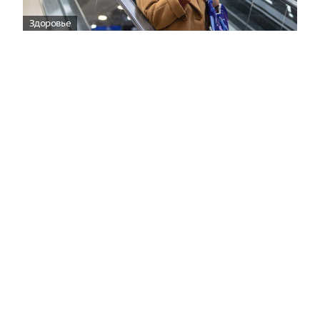
Здоровье
Вирусам вопреки: практическое
руководство по противовирусной
защите
08:00
Поздняя осень — время, когда «мелочи» решают
исход сезона.