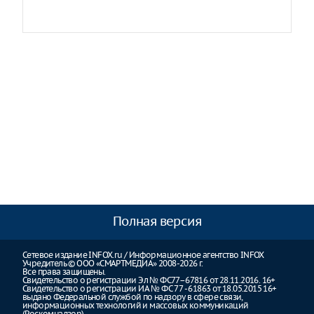
Полная версия
Сетевое издание INFOX.ru / Информационное агентство INFOX
Учредитель © ООО «СМАРТМЕДИА» 2008-2026 г.
Все права защищены.
Свидетельство о регистрации Эл № ФС77–67816 от 28.11.2016. 16+
Свидетельство о регистрации ИА № ФС 77 - 61863 от 18.05.2015 16+
выдано Федеральной службой по надзору в сфере связи,
информационных технологий и массовых коммуникаций
(Роскомнадзор)