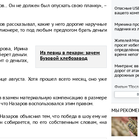
ов... Он не должен был опускать свою планку», –
Опасные USB
вашего ком
в рассказывал, какие у него дорогие наручные
Мужчина про
падения из л
ллионере, то под любым предлогом брать деньги
Жителей Мос
просят избег
арова, Ирина
определённ
Из певиц в пекари: зачем
берет деньги.
время непо
Бузовой хлебозавод
т о деньгах,
Минтранс вв
дорог от ата
дорожных р
це августа. Хотя прошел всего месяц, оно уже
Фильм "Посл
Колобок" соб
миллионов р
учив взамен материальную компенсацию в размере
премьеры
, что Назаров воспользовался этим правом.
МЫ РЕКОМЕ
Зеленский о
 Назаров объяснил тем, что победа в шоу ему не
запустить с
санкциям пр
он собирается, по его собственным словам, «на
Департамент
рассмотрел 