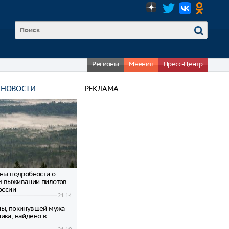
Регионы
Мнения
Пресс-Центр
 НОВОСТИ
РЕКЛАМА
тны подробности о
м выживании пилотов
оссии
21:14
ы, покинувшей мужа
ика, найдено в