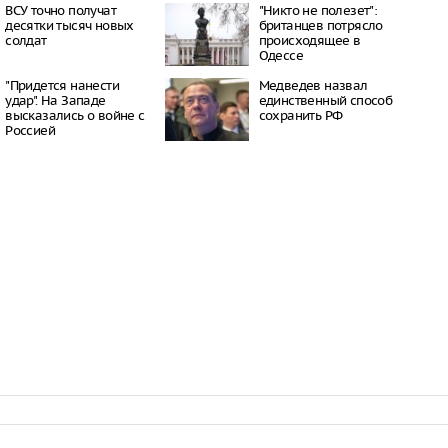
окатов
ВСУ точно получат
"Никто не полезет":
20:23
десятки тысяч новых
британцев потрясло
солдат
происходящее в
пный «Москвич» в
Одессе
 рекордно дешевле
20:15
"Придется нанести
Медведев назвал
ил приватизацию
удар". На Западе
единственный способ
Шереметьево
высказались о войне с
сохранить РФ
19:35
Россией
 Крыма под угрозой
из-за новых
 Минздрава
19:28