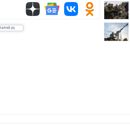
проката сам
Самый досту
России стал
ТАРИЙ
(
0
)
Путин одобр
аэропорта 
Фармацевты
увольнения 
требований