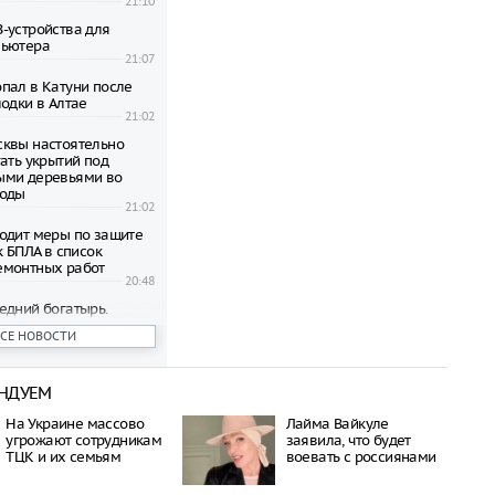
21:10
-устройства для
пьютера
21:07
пал в Катуни после
одки в Алтае
21:02
квы настоятельно
ать укрытий под
ыми деревьями во
годы
21:02
одит меры по защите
к БПЛА в список
емонтных работ
20:48
едний богатырь.
рал почти 45
ВСЕ НОВОСТИ
ублей в день
20:42
НДУЕМ
бъявил о намерении
пецоперацию по
На Украине массово
Лайма Вайкуле
отив России
угрожают сотрудникам
заявила, что будет
20:27
ТЦК и их семьям
воевать с россиянами
 транспорта Москвы
возможность зимнего