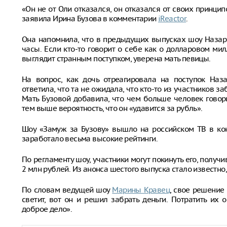
«Он не от Оли отказался, он отказался от своих принцип
заявила Ирина Бузова в комментарии
iReactor
.
Она напомнила, что в предыдущих выпусках шоу Назаро
часы. Если кто-то говорит о себе как о долларовом ми
выглядит странным поступком, уверена мать певицы.
На вопрос, как дочь отреагировала на поступок Наз
ответила, что та не ожидала, что кто-то из участников за
Мать Бузовой добавила, что чем больше человек говори
тем выше вероятность, что он «удавится за рубль».
Шоу «Замуж за Бузову» вышло на российском ТВ в кон
заработало весьма высокие рейтинги.
По регламенту шоу, участники могут покинуть его, пол
2 млн рублей. Из анонса шестого выпуска стало известно
По словам ведущей шоу
Марины Кравец
, свое решение
светит, вот он и решил забрать деньги. Потратить их 
доброе дело».