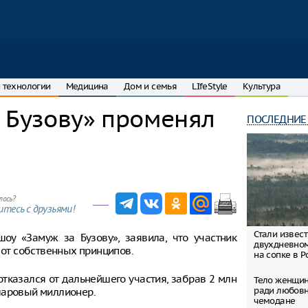
 технологии
Медицина
Дом и семья
LIfeStyle
Культура
 Бузову» променял
ПОСЛЕДНИЕ
лось?
тесь с друзьями!
Стали извес
оу «Замуж за Бузову», заявила, что участник
двухдневно
 от собственных принципов.
на сопке в Р
отказался от дальнейшего участия, забрав 2 млн
Тело женщин
ради любовн
олларовый миллионер.
чемодане