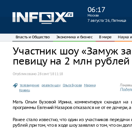
06
:
17
Москва
7 августа ‘26, Пятница
Власть и Общество
Экономика и бизнес
В мире
Наука и
Участник шоу «Замуж за
певицу на 2 млн рублей
Опубликовано
28 сент. ‘18 11:18
телевидение
реалити-шоу
Ольга Бузова
Марина
Понрави
Подели
Кравец
Мать Ольги Бузовой Ирина, комментируя скандал на ш
программы Евгений Назаров отказался не от ее дочери, а
Ранее стало известно, что один из участников передачи 
рублей ,при том, что в ходе шоу заявлял о том, что он д