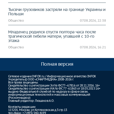
Тысячи грузовиков застряли на границе Украины и
Польши
Общество
07.08.2026, 22:38
Младенец родился спустя полтора часа после
трагической гибели матери, упавшей с 10-го
этажа
Общество
07.08.2026, 16:21
Полная версия
Сетевое издание INFOX.ru / Информационное агентство INFOX
Учредитель © ООО «СМАРТМЕДИА» 2008-2026 г.
Все права защищены.
Свидетельство о регистрации Эл № ФС77–67816 от 28.11.2016. 16+
Свидетельство о регистрации ИА № ФС 77 - 61863 от 18.05.2015 16+
выдано Федеральной службой по надзору в сфере связи,
информационных технологий и массовых коммуникаций
(Роскомнадзор)
Главный редактор: Люшаков А.О.
Контакты редакции
115201, Москва, ул.Котляковская д.3 стр.13
тел./факс: +7 (495) 540-4199