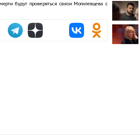
мерти будут проверяться связи Могилевцева с
Онищенко: в
быть введен
ношение ма
Звезда реал
кошкой из о
отвращение 
"Автостат": 
импортиров
Россию чере
каналы в ию
раза