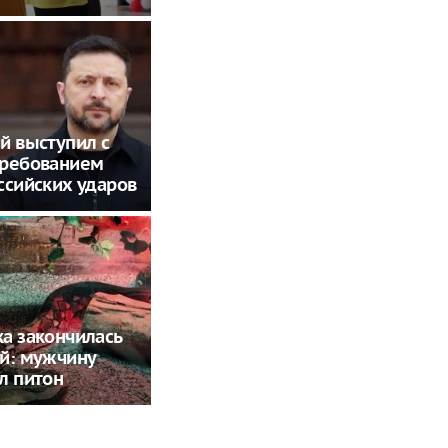
й выступил с
требованием
ссийских ударов
а закончилась
й: мужчину
л питон