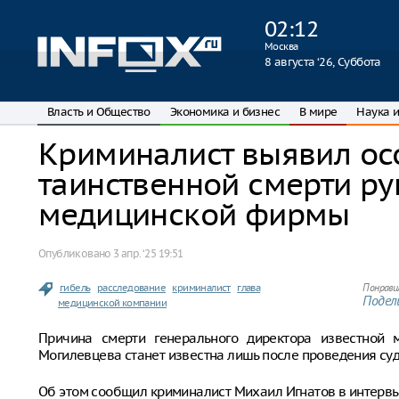
02
:
12
Москва
8 августа ‘26, Суббота
Власть и Общество
Экономика и бизнес
В мире
Наука и
Криминалист выявил ос
таинственной смерти ру
медицинской фирмы
Опубликовано
3 апр. ‘25 19:51
гибель
расследование
криминалист
глава
Понрави
Подели
медицинской компании
Причина смерти генерального директора известной 
Могилевцева станет известна лишь после проведения су
Об этом сообщил криминалист Михаил Игнатов в интервью