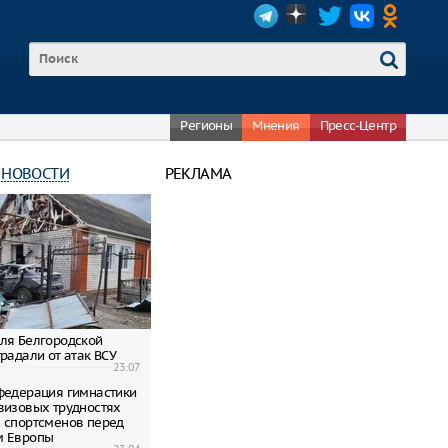
Регионы
Мнения
Пресс-Центр
 НОВОСТИ
РЕКЛАМА
ля Белгородской
радали от атак ВСУ
23:07
федерация гимнастики
визовых трудностях
 спортсменов перед
м Европы