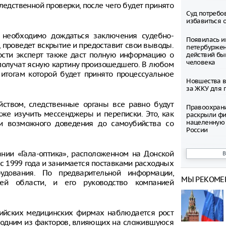
ледственной проверки, после чего будет принято
Суд потребо
избавиться 
, необходимо дождаться заключения судебно-
Появилась и
, проведет вскрытие и предоставит свои выводы.
петербуржен
ости эксперт также даст полную информацию о
действий бы
человека
 получат ясную картину произошедшего. В любом
 итогам которой будет принято процессуальное
Новшества в
за ЖКУ для 
йством, следственные органы все равно будут
Правоохран
кже изучить мессенджеры и переписки. Это, как
раскрыли фи
нацеленную 
ки возможного доведения до самоубийства со
России
Северные ол
нии «Гала-оптика», расположенном на Донской
Шпицбергене
 с 1999 года и занимается поставками расходных
причине
удования. По предварительной информации,
МЫ РЕКОМЕ
й области, и его руководство компанией
Тысячи груз
границе Укр
Младенец ро
ссийских медицинских фирмах наблюдается рост
часа после 
ь одним из факторов, влияющих на сложившуюся
матери, упав