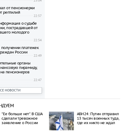
23:04
вал от пенсионерки
от рептилий
22:57
нформация о судьбе
ки, пострадавшей от
вшего молодого
22:54
 получении платежек
граждан России
22:49
ительные органы
нансовую пирамиду,
на пенсионеров
22:47
ени гибнут на
ВСЕ НОВОСТИ
 по неизвестной
22:42
НДУЕМ
овиков застряли на
аины и Польши
"Ее больше нет". В США
АБН24: Путин отправил
22:38
сделали тревожное
13 тысяч военных туда,
дился спустя полтора
заявление о России
где их никто не ждал
трагической гибели
шей с 10-го этажа