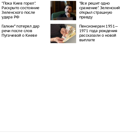
16:21
"Пока Киев горел".
"Все решит одно
Раскрыто состояние
сражение". Зеленский
 период простуд может
Зеленского после
открыл страшную
о обязательное
удара РФ
правду
сок
16:18
Галкин* потерял дар
Пенсионерам 1951—
ити-шоу поужинала с
речи после слов
1971 года рождения
дной миски, вызвав
Пугачевой о Киеве
рассказали о новой
у зрителей
выплате
16:15
объем
анных автомобилей в
з альтернативные
ле увеличился в 1,6
16:13