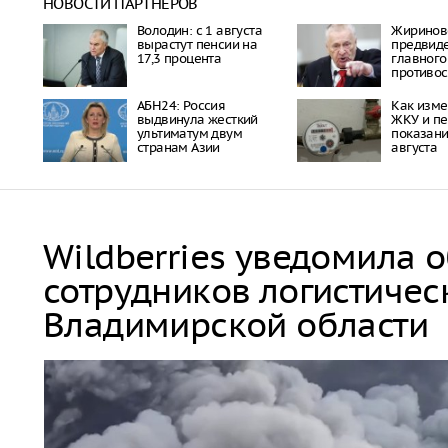
НОВОСТИ ПАРТНЕРОВ
Володин: с 1 августа
Жиринов
вырастут пенсии на
предвиде
17,3 процента
главного
противос
АБН24: Россия
Как изме
выдвинула жесткий
ЖКУ и п
ультиматум двум
показани
странам Азии
августа
Wildberries уведомила 
сотрудников логистичес
Владимирской области