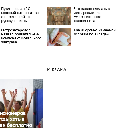
Путин послал ЕС
Что важно сделать в
мощный сигнал из-за
день рождения
ее претензий на
умершего: ответ
русскую нефть
священника
Гастроэнтеролог
Банки срочно изменили
назвал обязательный
условия по вкладам
компонент идеального
завтрака
РЕКЛАМА
енсионеров
тдыхать в
ях бесплатно