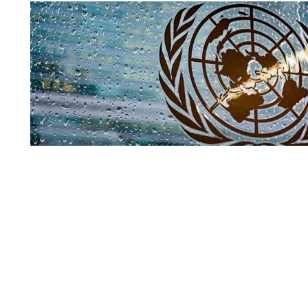
Совбез ООН
По мнению официального представителя Управления В
(УВКПЧ) Марты Уртадо, стороны, участвующие в конфли
меры для защиты мирных жителей от любых угроз.
Читать полн