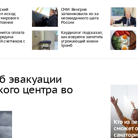
ский
СМИ: Венгрия
л исход
запаниковала из-за
 мирового
неожиданного шага
тояния
России
нится оплата
Кардиолог подсказал,
ередача
как вовремя заметить
й счетчиков с
угрожающий жизни
тромб
об эвакуации
кого центра во
Кто из п
сможет о
санатори