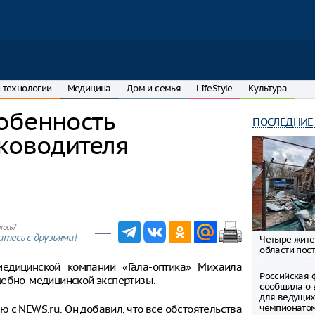
 технологии
Медицина
Дом и семья
LIfeStyle
Культура
обенность
ПОСЛЕДНИЕ
ководителя
лось?
тесь с друзьями!
Четыре жите
области пост
медицинской компании «Гала-оптика» Михаила
Российская 
дебно-медицинской экспертизы.
сообщила о 
для ведущих
чемпионато
 с NEWS.ru. Он добавил, что все обстоятельства