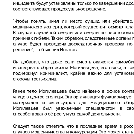
инцидента будут установлены только по завершении дос
соответствующее процессуальное решение.
"Чтобы понять, имел ли место суицид или убийство
медицинского эксперта, который осуществит осмотр тела
В случае случайной смерти или смерти по неосторожн
причинах гибели. Таким образом, следственные органы
случае будет проведена доследственная проверка, по
решение", — объяснил Игнатов.
Он добавил, что даже если смерть окажется самоуби
исследовать образ жизни Могилевцева, его связи, а та
подчеркнул криминалист, крайне важно для установ
стороны третьих лиц.
Ранее тело Могилевцева было найдено в офисе компа
улице в центре столицы. Эта организация функционирует
материалов и аксессуаров для медицинского обор
Могилевцев был уважаемым специалистом в свое
способствовало её росту и успешной деятельности.
Следует также отметить, что в последнее время в ро
случаев мошенничества и конкуренции. Это может стат