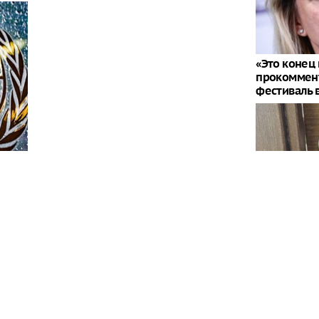
«Это конец 
прокоммен
фестиваль 
"Не первая 
убийством 
Петербург
ерховного комиссара ООН по правам человека
кте на Украине, обязаны принять все возможные
остью