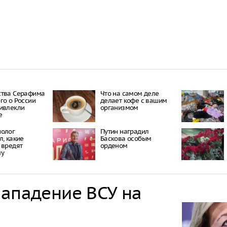
ства Серафима
Что на самом деле
го о России
делает кофе с вашим
ивлекли
организмом
е
нолог
Путин наградил
л, какие
Баскова особым
 вредят
орденом
му
нападение ВСУ на