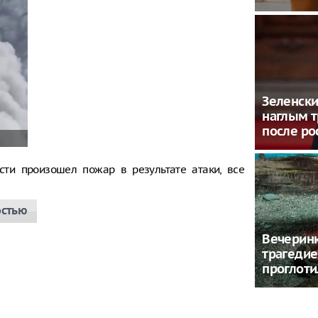
Зеленски
наглым 
после ро
сти произошел пожар в результате атаки, все
остью
Вечеринк
трагедие
проглоти