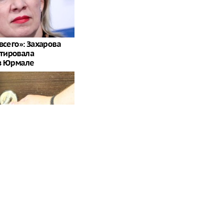
всего»: Захарова
тировала
в Юрмале
жертва" Кто стоит за
ребенка под
ом