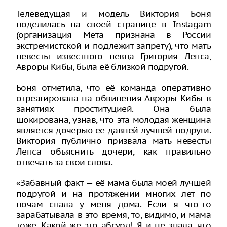
Телеведущая и модель Виктория Боня
поделилась на своей странице в Instagam
(организация Meтa признана в России
экстремистской и подлежит запрету), что мать
невесты известного певца Григория Лепса,
Авроры Кибы, была её близкой подругой.
Боня отметила, что её команда оперативно
отреагировала на обвинения Авроры Кибы в
занятиях проституцией. Она была
шокирована, узнав, что эта молодая женщина
является дочерью её давней лучшей подруги.
Виктория публично призвала мать невесты
Лепса объяснить дочери, как правильно
отвечать за свои слова.
«Забавный факт — её мама была моей лучшей
подругой и на протяжении многих лет по
ночам спала у меня дома. Если я что-то
зарабатывала в это время, то, видимо, и мама
тоже. Какой же это абсурд! Я и не знала, что