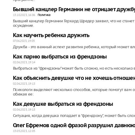
Бывший канцлер Германии не отрицает дружб
15.10.2023, 16:06
Политика
Бывший канцлер Германии Герхард Шредер заявил, что не станет
осуждение.
Как научить ребенка дружить
07.06.2023, 19:05
Дружба - это важный аспект развития ребенка, который может вл
Как парню выбраться из френдзоны
02.06.2023, 19:14
Выбраться из "френдзоны"может быть сложно, но есть несколько
Как объяснить девушке что не хочешь отношен
02.06.2023, 19:13
Психологи выделяют несколько способов, которые помогут вам об
обижая ее:
Как девушке выбраться из френдзоны
02.06.2023, 19:13
Ситуация, когда девушка попадает в "френдзону", может быть сло
Олег Ефремов одной фразой разрушил давнюю
15.05.2023, 12:05