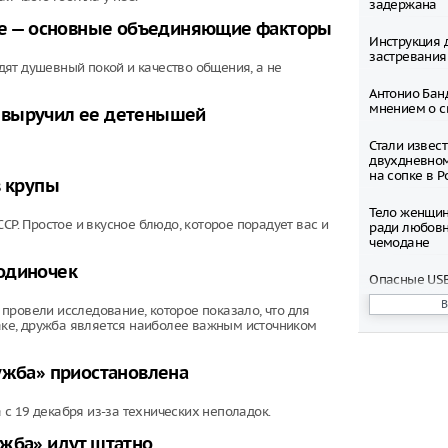
задержана
тье — основные объединяющие факторы
Инструкция 
застревания
ят душевный покой и качество общения, а не
Антонио Бан
мнением о с
 выручил ее детенышей
Стали извес
двухдневно
на сопке в Р
в крупы
Тело женщин
СР. Простое и вкусное блюдо, которое порадует вас и
ради любовн
чемодане
одиночек
Опасные USB
вашего ком
провели исследование, которое показало, что для
раке, дружба является наиболее важным источником
Мужчина про
падения из л
ужба» приостановлена
Жителей Мос
просят избег
с 19 декабря из-за технических неполадок.
определённ
время непо
ужба» идут штатно