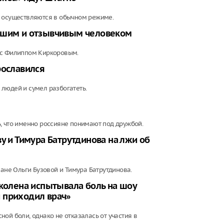
Минтранс вв
дорог от ата
и осуществляются в обычном режиме.
дорожных р
рошим и отзывчивым человеком
Фильм "Посл
Колобок" соб
 с Филиппом Киркоровым.
миллионов р
премьеры
рославился
Зеленский о
людей и сумел разбогатеть.
запустить с
санкциям пр
, что именно россияне понимают под дружбой.
у и Тимура Батрутдинова на лжи об
мане Ольги Бузовой и Тимура Батрутдинова.
 колена испытывала боль на шоу
 приходил врач»
ой боли, однако не отказалась от участия в