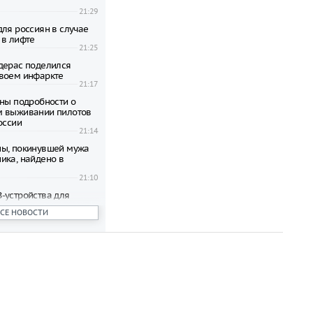
21:29
для россиян в случае
 в лифте
21:25
дерас поделился
воем инфаркте
21:17
тны подробности о
м выживании пилотов
оссии
21:14
ы, покинувшей мужа
ика, найдено в
21:10
-устройства для
пьютера
ВСЕ НОВОСТИ
21:07
пал в Катуни после
одки в Алтае
21:02
квы настоятельно
ать укрытий под
ыми деревьями во
годы
21:02