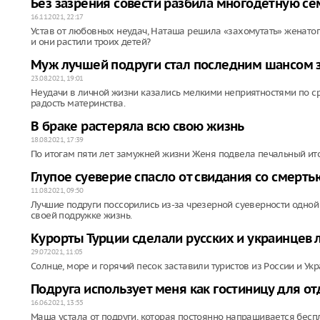
Без зазрения совести разбила многодетную с
16.11.2021, 22:17
Устав от любовных неудач, Наташа решила «захомутать» женатого 
и они растили троих детей?
Муж лучшей подруги стал последним шансом 
23.08.2021, 19:01
Неудачи в личной жизни казались мелкими неприятностями по ср
радость материнства.
В браке растеряла всю свою жизнь
18.08.2021, 17:39
По итогам пяти лет замужней жизни Женя подвела печальный ито
Глупое суеверие спасло от свидания со смерть
11.08.2021, 09:50
Лучшие подруги поссорились из-за чрезерной суеверности одной 
своей подружке жизнь.
Курорты Турции сделали русских и украинцев
29.07.2021, 11:05
Солнце, море и горячий песок заставили туристов из России и Ук
Подруга использует меня как гостиницу для о
16.06.2021, 13:55
Маша устала от подруги, которая постоянно напрашивается беспл