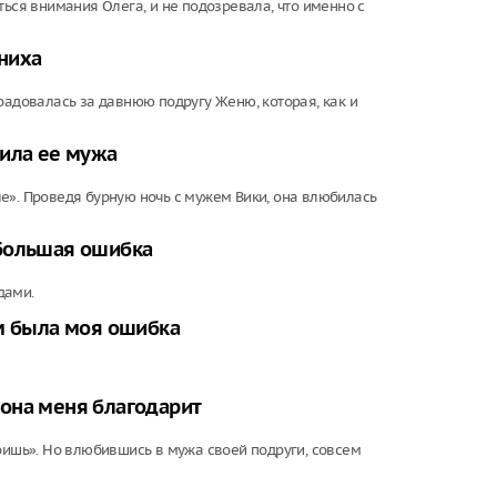
ться внимания Олега, и не подозревала, что именно с
ниха
радовалась за давнюю подругу Женю, которая, как и
нила ее мужа
е». Проведя бурную ночь с мужем Вики, она влюбилась
 большая ошибка
дами.
ем была моя ошибка
о она меня благодарит
оишь». Но влюбившись в мужа своей подруги, совсем