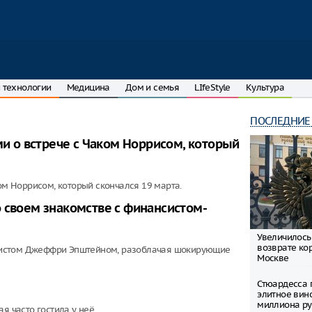
 технологии
Медицина
Дом и семья
LIfeStyle
Культура
ПОСЛЕДНИЕ
 о встрече с Чаком Норрисом, который
 Норрисом, который скончался 19 марта.
 своем знакомстве с финансистом-
Увеличилось
возврате ко
систом Джеффри Эпштейном, разоблачая шокирующие
Москве
Стюардесса 
элитное вин
миллиона ру
я часто гостила у неё.