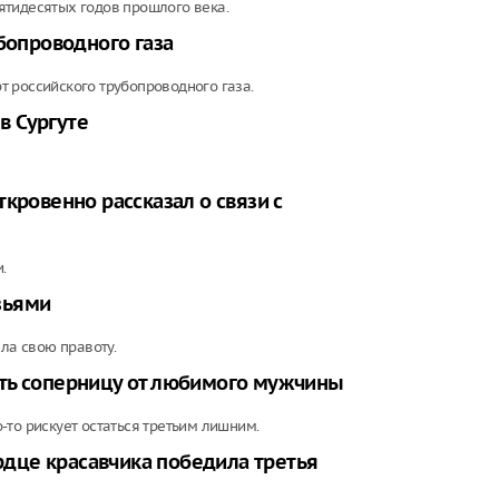
ятидесятых годов прошлого века.
бопроводного газа
 российского трубопроводного газа.
в Сургуте
кровенно рассказал о связи с
.
узьями
ла свою правоту.
ить соперницу от любимого мужчины
-то рискует остаться третьим лишним.
ердце красавчика победила третья