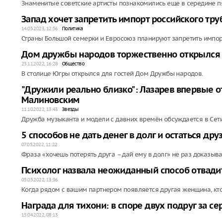
Знаменитые советские артисты познакомились еще в середине п
Запад хочет запретить импорт российского тру
14.05.2023, 12:56
Политика
Страны Большой семерки и Евросоюз планируют запретить импорт
Дом дружбы народов торжественно открылся 
23.11.2022, 16:28
Общество
В столице Югры открылся для гостей Дом Дружбы народов.
"Дружили реально близко": Лазарев впервые от
Малиновским
11.10.2022, 13:43
Звезды
Дружба музыканта и модели с давних времён обсуждается в Сети
5 способов не дать денег в долг и остаться др
07.05.2022, 11:22
Фраза «хочешь потерять друга – дай ему в долг» не раз доказыва
Психолог назвала неожиданный способ отвад
05.05.2022, 13:36
Когда рядом с вашим партнером появляется другая женщина, кто
Награда для тихони: в споре двух подруг за с
15.04.2022, 08:13