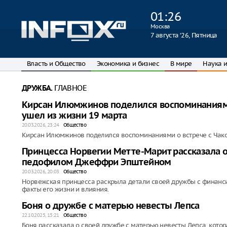
01
:
26
Москва
7 августа ‘26, Пятница
Власть и Общество
Экономика и бизнес
В мире
Наука и
ГЛАВНОЕ
ДРУЖБА.
Кирсан Илюмжинов поделился воспоминаниями
ушел из жизни 19 марта
20.03.2026, 23:24
Общество
Кирсан Илюмжинов поделился воспоминаниями о встрече с Чаком
Принцесса Норвегии Метте-Марит рассказала о
педофилом Джеффри Эпштейном
20.03.2026, 20:03
Общество
Норвежская принцесса раскрыла детали своей дружбы с финан
факты его жизни и влияния.
Боня о дружбе с матерью невесты Лепса
22.10.2025, 15:21
Общество
Боня рассказала о своей дружбе с матерью невесты Лепса, котора