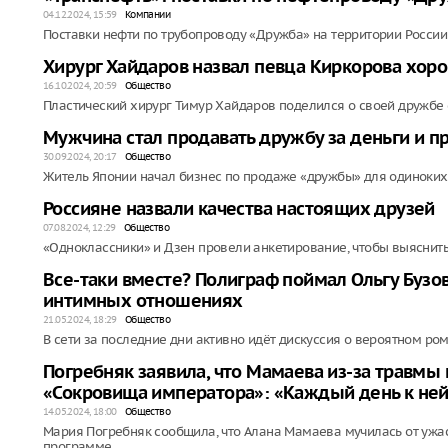
04.12.2024, 15:59
Компании
Поставки нефти по трубопроводу «Дружба» на территории Росси
Хирург Хайдаров назвал певца Киркорова хо
16.10.2024, 20:59
Общество
Пластический хирург Тимур Хайдаров поделился о своей дружбе
Мужчина стал продавать дружбу за деньги и п
30.09.2024, 20:17
Общество
Житель Японии начал бизнес по продаже «дружбы» для одиноких 
Россияне назвали качества настоящих друзей
07.08.2024, 12:29
Общество
«Одноклассники» и Дзен провели анкетирование, чтобы выяснить
Все-таки вместе? Полиграф поймал Ольгу Бузов
интимных отношениях
21.05.2024, 18:29
Общество
В сети за последние дни активно идёт дискуссия о вероятном ро
Погребняк заявила, что Мамаева из-за травмы
«Сокровища императора»: «Каждый день к ней
14.05.2024, 18:00
Общество
Мария Погребняк сообщила, что Алана Мамаева мучилась от ужасн
программе.