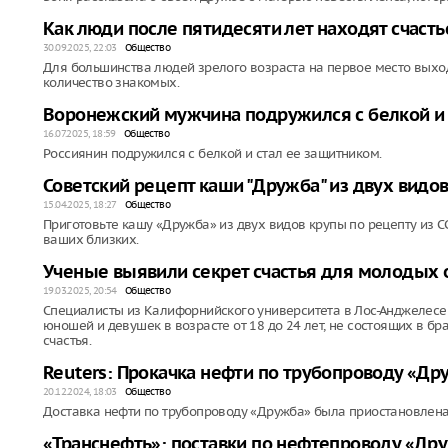
Как люди после пятидесяти лет находят счас
30.09.2025, 22:03
Общество
Для большинства людей зрелого возраста на первое место выход
количество знакомых.
Воронежский мужчина подружился с белкой и
16.07.2025, 18:59
Общество
Россиянин подружился с белкой и стал ее защитником.
Советский рецепт каши "Дружба" из двух видо
15.04.2025, 18:27
Общество
Приготовьте кашу «Дружба» из двух видов крупы по рецепту из СС
ваших близких.
Ученые выявили секрет счастья для молодых 
19.03.2025, 20:54
Общество
Специалисты из Калифорнийского университета в Лос-Анджелесе 
юношей и девушек в возрасте от 18 до 24 лет, не состоящих в б
счастья.
Reuters: Прокачка нефти по трубопроводу «Др
20.12.2024, 18:03
Общество
Доставка нефти по трубопроводу «Дружба» была приостановлена 
«Транснефть»: поставки по нефтепроводу «Др