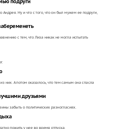
емью подруги
Андрея. Ну и что с того, что он был мужем ее подруги,
забеременеть
авнению с тем, что Лиза никак не могла испытать
г.
ю
из них. А потом оказалось, что тем самым она спасла
 лучшими друзьями
раины забыть о политических разногласиях.
тдыха
атно пожить у нее во время отпуска.