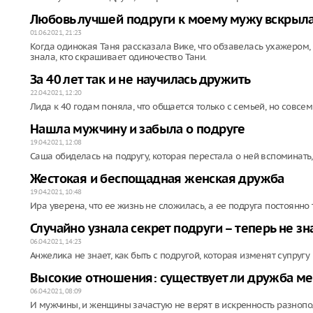
Любовь лучшей подруги к моему мужу вскрыл
01.06.2021, 21:23
Когда одинокая Таня рассказала Вике, что обзавелась ухажером, 
знала, кто скрашивает одиночество Тани.
За 40 лет так и не научилась дружить
22.04.2021, 12:20
Лида к 40 годам поняла, что общается только с семьей, но совсем
Нашла мужчину и забыла о подруге
19.04.2021, 12:08
Саша обиделась на подругу, которая перестала о ней вспоминать,
Жестокая и беспощадная женская дружба
19.04.2021, 10:48
Ира уверена, что ее жизнь не сложилась, а ее подруга постоянно
Случайно узнала секрет подруги – теперь не зн
06.04.2021, 14:23
Анжелика не знает, как быть с подругой, которая изменят супругу
Высокие отношения: существует ли дружба 
06.04.2021, 08:09
И мужчины, и женщины зачастую не верят в искренность разнопол