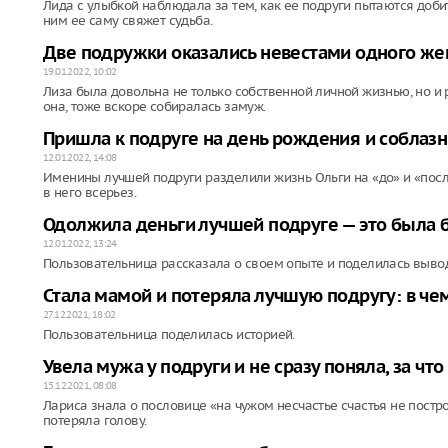
Лида с улыбкой наблюдала за тем, как ее подруги пытаются доби
ним ее саму свяжет судьба.
Две подружки оказались невестами одного же
19.01.2022, 10:02
Лиза была довольна не только собственной личной жизнью, но и 
она, тоже вскоре собиралась замуж.
Пришла к подруге на день рождения и соблаз
12.01.2022, 14:08
Именины лучшей подруги разделили жизнь Ольги на «до» и «посл
в него всерьез.
Одолжила деньги лучшей подруге — это была
12.01.2022, 13:24
Пользовательница рассказала о своем опыте и поделилась выво
Стала мамой и потеряла лучшую подругу: в ч
27.12.2021, 18:02
Пользовательница поделилась историей.
Увела мужа у подруги и не сразу поняла, за чт
15.12.2021, 08:08
Лариса знала о пословице «на чужом несчастье счастья не постр
потеряла голову.