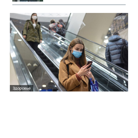
Здоровье
Вирусам вопреки: практическое
руководство по противовирусной
защите
08:00
Поздняя осень — время, когда «мелочи» решают
исход сезона.