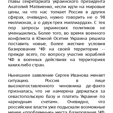
главы секретариата украинского президента
Анатолий Матвиенко, «если идти на мировые
цены, на что нас толкает Россия в других
сферах, очевидно, нужно говорить не о 98
миллионах, а о двух-трех миллиардах». С тех
пор запросы украинских политиков не
уменьшились. Более того, во время военного
конфликта в Южной Осетии Украина решила
поставить новые, более жесткие условия
базирования ЧФ на своей территории --
прежде всего, по вопросу участия кораблей
ЧФ в военных действиях на территориях
каких-либо стран.
Нынешнее заявление Сергея Иванова меняет
ситуацию. Россия в лице
высокопоставленного чиновника де-факто
призналась, что не намерена держаться за
севастопольскую базу и платить Украине по
«арендным счетам». Очевидно, что
российские власти уже подыскали возможные
менее «проблемные» места базирования ЧФ.