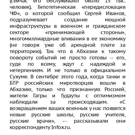
(сейчас его обслуживают около 15 тыс.
человек). Гипотетическая «передислокация
ЧФ», о которой сообщил Сергей Иванов,
подразумевает создание мощной
инфраструктуры в военном и гражданском
секторе «принимающей стороны»,
многомиллиардные вливания в ее экономику
(не говоря уже об арендной плате за
территорию). Так что в Абхазии к такому
повороту событий не просто готовы -- его,
судя по всему, ждут с надеждой и
нетерпением. И не только в официальном
Сухуме. В сентябре этого года, когда танки и
БТР российских миротворцев вошли в
Абхазию, только что признанную Россией,
жители Гагры и Гудауты с оптимизмом
наблюдали за происходящим. «С
возвращением ваших военных у нас появятся
новые русские школы, русские учителя,
русские врачи», -- рассказывали они
корреспонденту Infox.ru.