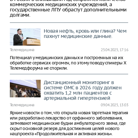
коммерческих медицинских учреждений, а
государственные ЛПУ обрастут дополнительными
долгами.
Новая нефть, кровь или глина? Чем
пахнут медицинские данные.
Телемедицина
25.04.2025, 17:16
Потенциал у медицинских данных и построенных на их
обработке сервисах огромен, по этому поводу спикеры Х
Телемедфорума не спорили.
Дистанционный мониторинг в
системе ОМС в 2026 году должен
охватить 1,2 млн пациентов с
артериальной гипертензией
Телемедицина
09.04.2025, 13:03
Яркие новости о том, что открыта новая таргетная терапия
или разработано лекарство от орфанного заболевания,
затмевают медицинские будни амбулаторного звена, где
скрыт основной резерв для достижения целей нового
нацпроекта «Продолжительная и активная жизнь».