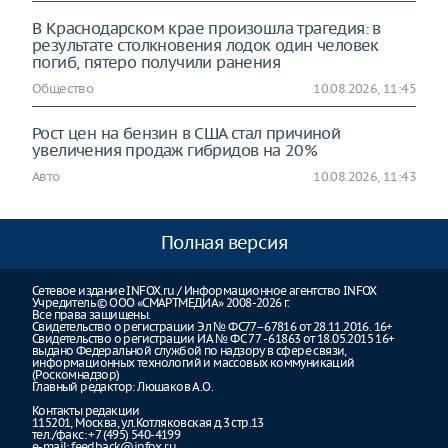
В Краснодарском крае произошла трагедия: в
результате столкновения лодок один человек
погиб, пятеро получили ранения
Общество
10.08.2026, 11:45
Рост цен на бензин в США стал причиной
увеличения продаж гибридов на 20%
Авто
10.08.2026, 11:43
Полная версия
Сетевое издание INFOX.ru / Информационное агентство INFOX
Учредитель © ООО «СМАРТМЕДИА» 2008-2026 г.
Все права защищены.
Свидетельство о регистрации Эл № ФС77–67816 от 28.11.2016. 16+
Свидетельство о регистрации ИА № ФС 77 - 61863 от 18.05.2015 16+
выдано Федеральной службой по надзору в сфере связи,
информационных технологий и массовых коммуникаций
(Роскомнадзор)
Главный редактор: Люшаков А.О.
Контакты редакции
115201, Москва, ул.Котляковская д.3 стр.13
тел./факс: +7 (495) 540-4199
e-mail:
feedback@infox.ru